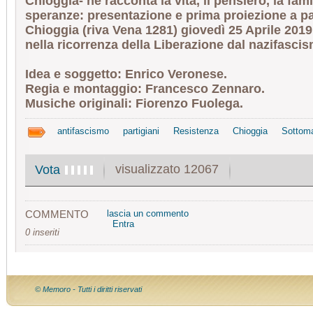
Chioggia- ne racconta la vita, il pensiero, la fami
speranze: presentazione e prima proiezione a pa
Chioggia (riva Vena 1281) giovedì 25 Aprile 2019 
nella ricorrenza della Liberazione dal nazifasci
Idea e soggetto: Enrico Veronese.
Regia e montaggio: Francesco Zennaro.
Musiche originali: Fiorenzo Fuolega.
antifascismo
partigiani
Resistenza
Chioggia
Sottoma
visualizzato 12067
Vota
COMMENTO
lascia un commento
Entra
0 inseriti
© Memoro - Tutti i diritti riservati