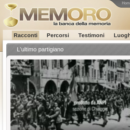
Hom
Racconti
Percorsi
Testimoni
Luogh
L'ultimo partigiano