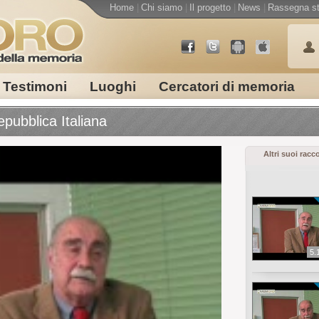
Home
|
Chi siamo
|
Il progetto
|
News
|
Rassegna s
Testimoni
Luoghi
Cercatori di memoria
epubblica Italiana
Altri suoi racc
5.