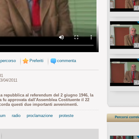
2.
3.
 percorso
Preferiti
commenta
31
13/04/2011
4.
 la repubblica al referendum del 2 giugno 1946, la
a fu approvata dall'Assemblea Costituente il 22
icorda questi due importanti avvenimenti.
dum
radio
proclamazione
proteste
Percorsi correl