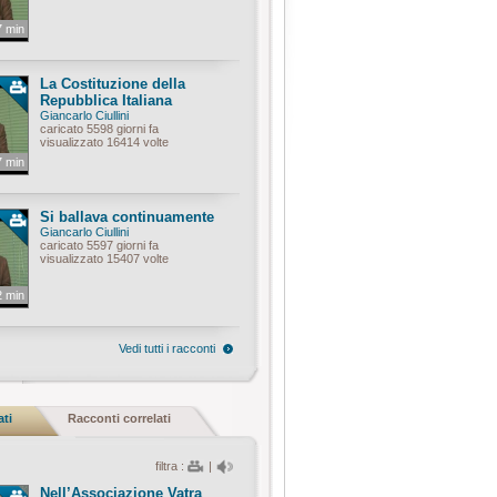
7 min
La Costituzione della
Repubblica Italiana
Giancarlo Ciullini
caricato 5598 giorni fa
visualizzato 16414 volte
7 min
Si ballava continuamente
Giancarlo Ciullini
caricato 5597 giorni fa
visualizzato 15407 volte
2 min
Vedi tutti i racconti
ati
Racconti correlati
filtra :
|
Nell’Associazione Vatra