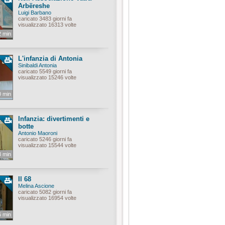
Arbëreshe
Luigi Barbano
caricato 3483 giorni fa
visualizzato 16313 volte
2 min
L'infanzia di Antonia
Sinibaldi Antonia
caricato 5549 giorni fa
visualizzato 15246 volte
0 min
Infanzia: divertimenti e
botte
Antonio Maoroni
caricato 5246 giorni fa
visualizzato 15544 volte
3 min
Il 68
Melina Ascione
caricato 5082 giorni fa
visualizzato 16954 volte
6 min