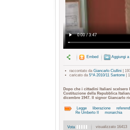
Embed
Aggiungi a
raccontato da
Giancarlo Ciullini
| 19
caricato da
5^A 2010/11 Santorre
| 
Dopo che i cittadini Italiani scelsero
Costituzione della Repubblica Italian
dicembre 1947. Il signor Giancarlo r
Legge
liberazione
referen
Re Umberto II
monarchia
visualizzato 16413
Vota