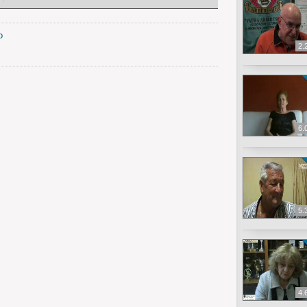
o
2.
6.
5.
4.