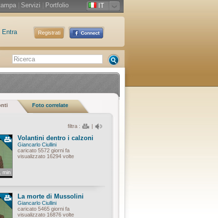
tampa
|
Servizi
|
Portfolio
IT
Entra
Registrati
onti
Foto correlate
filtra :
|
Volantini dentro i calzoni
Giancarlo Ciullini
caricato 5572 giorni fa
visualizzato 16294 volte
1 min
La morte di Mussolini
Giancarlo Ciullini
caricato 5465 giorni fa
visualizzato 16876 volte