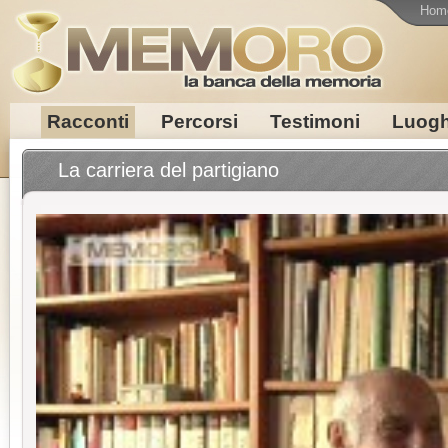
Hom
Racconti
Percorsi
Testimoni
Luogh
La carriera del partigiano