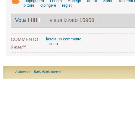
dopoguerra
Londra
Sonego
affitto
Sordi
Tancredi
pittore
dipingere
registi
visualizzato 15958
Vota
COMMENTO
lascia un commento
Entra
0 inseriti
© Memoro - Tutti i diritti riservati