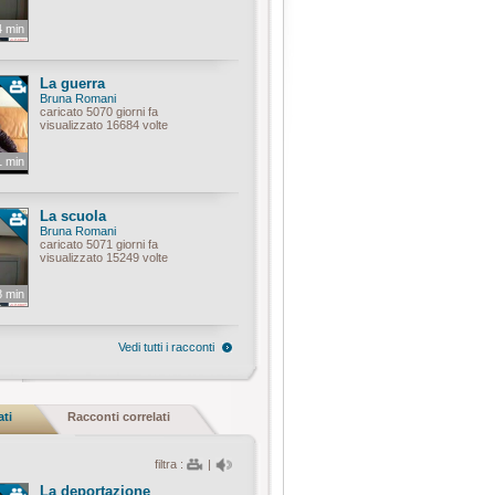
4 min
La guerra
Bruna Romani
caricato 5070 giorni fa
visualizzato 16684 volte
1 min
La scuola
Bruna Romani
caricato 5071 giorni fa
visualizzato 15249 volte
8 min
Vedi tutti i racconti
ati
Racconti correlati
filtra :
|
La deportazione