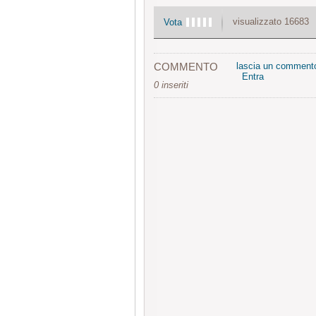
visualizzato 16683
Vota
COMMENTO
lascia un comment
Entra
0 inseriti