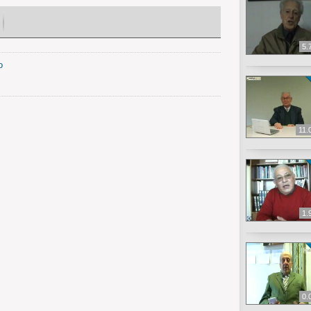
5.
o
11.
1.
0.