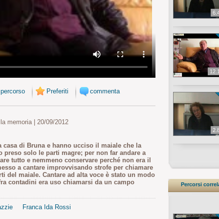
6.
12.
 percorso
Preferiti
commenta
 la memoria | 20/09/2012
2.
 casa di Bruna e hanno ucciso il maiale che la
o preso solo le parti magre; per non far andare a
are tutto e nemmeno conservare perché non era il
è messo a cantare improvvisando strofe per chiamare
rti del maiale. Cantare ad alta voce è stato un modo
 fra contadini era uso chiamarsi da un campo
Percorsi correl
azzie
Franca Ida Rossi