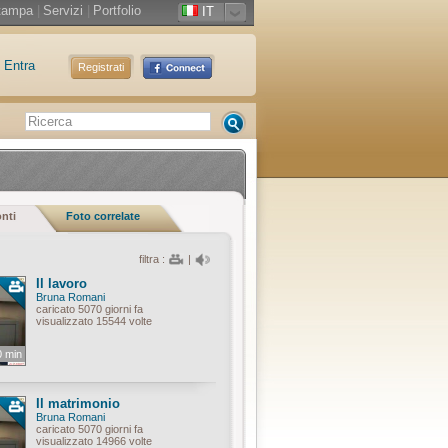
tampa
|
Servizi
|
Portfolio
IT
Entra
Registrati
onti
Foto correlate
filtra :
|
Il lavoro
Bruna Romani
caricato 5070 giorni fa
visualizzato 15544 volte
0 min
Il matrimonio
Bruna Romani
caricato 5070 giorni fa
visualizzato 14966 volte