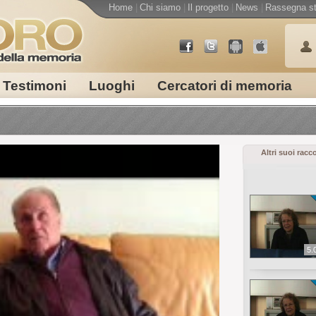
Home
|
Chi siamo
|
Il progetto
|
News
|
Rassegna s
Testimoni
Luoghi
Cercatori di memoria
Altri suoi racc
5.