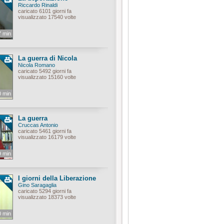
Riccardo Rinaldi
caricato 6101 giorni fa
visualizzato 17540 volte
7 min
La guerra di Nicola
Nicola Romano
caricato 5492 giorni fa
visualizzato 15160 volte
0 min
La guerra
Cruccas Antonio
caricato 5461 giorni fa
visualizzato 16179 volte
9 min
I giorni della Liberazione
Gino Saragaglia
caricato 5294 giorni fa
visualizzato 18373 volte
0 min