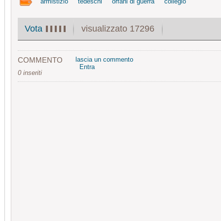
armistizio
tedeschi
orfani di guerra
collegio
visualizzato 17296
Vota
COMMENTO
lascia un commento
Entra
0 inseriti