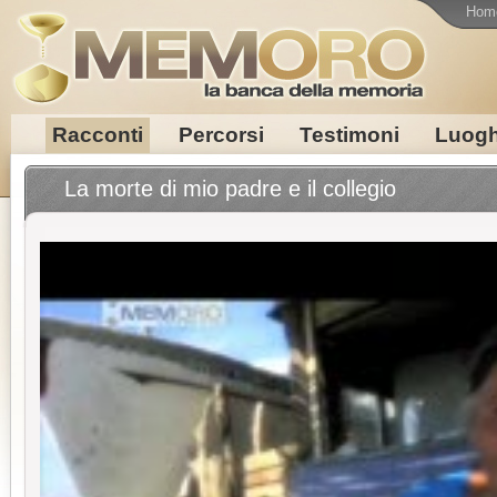
Hom
Racconti
Percorsi
Testimoni
Luogh
La morte di mio padre e il collegio