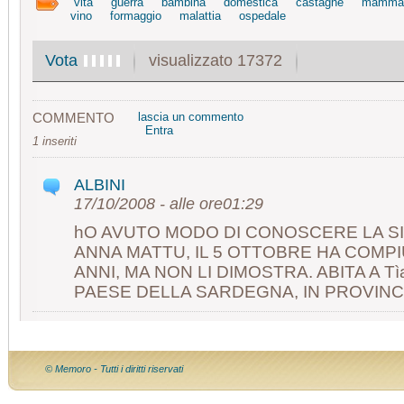
vita
guerra
bambina
domestica
castagne
mamma
vino
formaggio
malattia
ospedale
visualizzato 17372
Vota
COMMENTO
lascia un commento
Entra
1 inseriti
ALBINI
17/10/2008 - alle ore01:29
hO AVUTO MODO DI CONOSCERE LA S
ANNA MATTU, IL 5 OTTOBRE HA COMP
ANNI, MA NON LI DIMOSTRA. ABITA A Tì
PAESE DELLA SARDEGNA, IN PROVINC
© Memoro - Tutti i diritti riservati