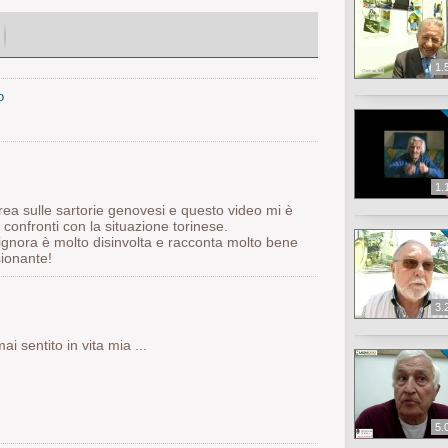
1.
o
1.
urea sulle sartorie genovesi e questo video mi è
 confronti con la situazione torinese.
signora è molto disinvolta e racconta molto bene
sionante!
3.
 sentito in vita mia ...
5.