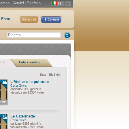
tampa
|
Servizi
|
Portfolio
IT
Entra
Registrati
onti
Foto correlate
filtra :
|
L'Atelier e le poltrone
Carla Griva
caricato 6395 giorni fa
visualizzato 18304 volte
9 min
Le Caterinette
Carla Griva
caricato 6395 giorni fa
visualizzato 27999 volte