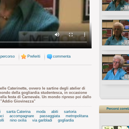
8.
2.
 percorso
Preferiti
commenta
5.
le Caterinette, ovvero le sartine degli atelier di
mondo della gogliardia studentesca, in occasione
 della festa di Carnevale. Un mondo ripreso poi dallo
a "Addio Giovinezza"
Percorsi correl
i
santa Caterina
moda
abiti
sartoria
oci
accompagnare
passeggiata
metropolitana
lli
nino oxilia
via garibladi
gogliardia