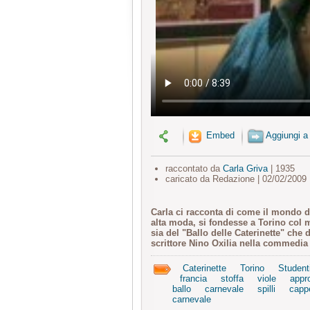
Embed
Aggiungi a
raccontato da
Carla Griva
| 1935
caricato da Redazione | 02/02/2009
Carla ci racconta di come il mondo del
alta moda, si fondesse a Torino col 
sia del "Ballo delle Caterinette" che
scrittore Nino Oxilia nella commedi
Caterinette
Torino
Student
francia
stoffa
viole
appr
ballo
carnevale
spilli
cappe
carnevale