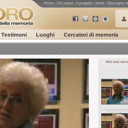
Home
|
Chi siamo
|
Il progetto
|
News
|
Rassegna s
Testimoni
Luoghi
Cercatori di memoria
Altri suoi racc
5.