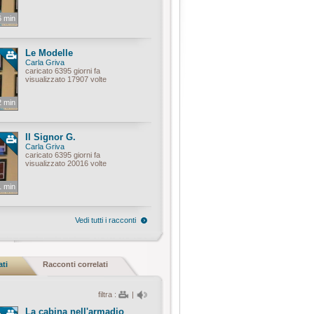
6 min
Le Modelle
Carla Griva
caricato 6395 giorni fa
visualizzato 17907 volte
2 min
Il Signor G.
Carla Griva
caricato 6395 giorni fa
visualizzato 20016 volte
1 min
Vedi tutti i racconti
ati
Racconti correlati
filtra :
|
La cabina nell'armadio