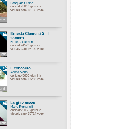
Pasquale Cutino
caricato 5846 giorni fa
visualizzato 18136 volte
5 min
Ernesta Clementi 5 – Il
somaro
Ernesta Clementi
caricato 4576 giorni fa
visualizzato 16109 volte
1 min
Il concorso
Adolfo Manni
caricato 5630 giorni fa
visualizzato 17288 volte
2 min
La giovinezza
Mario Romanelli
caricato 5069 giorni fa
visualizzato 15714 volte
0 min