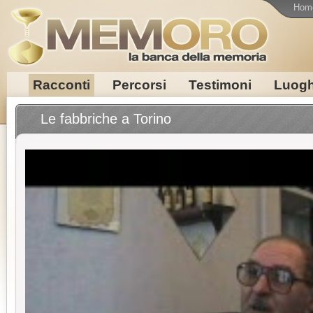
Hom
Racconti
Percorsi
Testimoni
Luogh
Le fabbriche a Torino