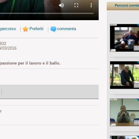
Percorsi correl
 percorso
Preferiti
commenta
1932
4/03/2016
3.
assione per il lavoro e il ballo.
6.
o
4.