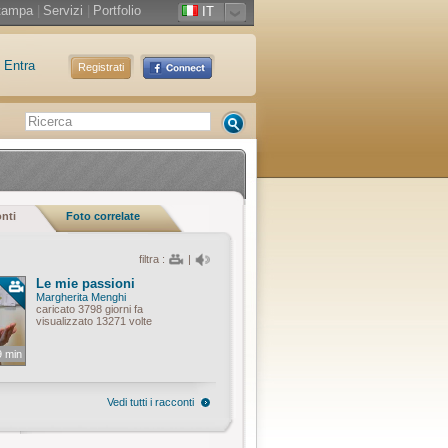
tampa
|
Servizi
|
Portfolio
IT
Entra
Registrati
onti
Foto correlate
filtra :
|
Le mie passioni
Margherita Menghi
caricato 3798 giorni fa
visualizzato 13271 volte
9 min
Vedi tutti i racconti