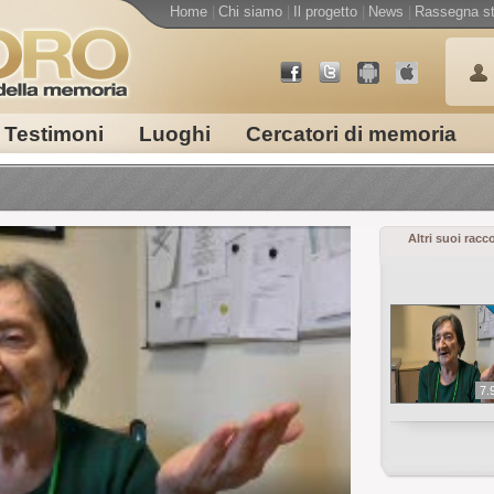
Home
|
Chi siamo
|
Il progetto
|
News
|
Rassegna s
Testimoni
Luoghi
Cercatori di memoria
Altri suoi racc
7.