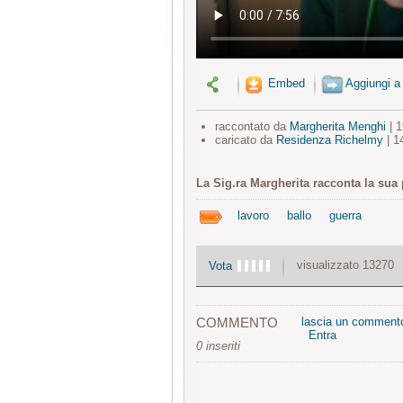
Embed
Aggiungi a
raccontato da
Margherita Menghi
| 
caricato da
Residenza Richelmy
| 1
La Sig.ra Margherita racconta la sua p
lavoro
ballo
guerra
visualizzato 13270
Vota
COMMENTO
lascia un comment
Entra
0 inseriti