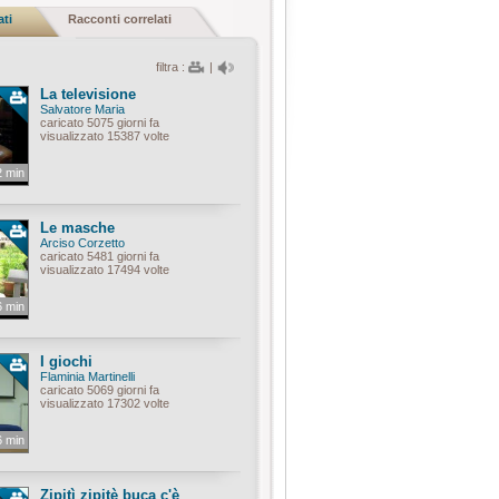
ati
Racconti correlati
filtra :
|
La televisione
Salvatore Maria
caricato 5075 giorni fa
visualizzato 15387 volte
2 min
Le masche
Arciso Corzetto
caricato 5481 giorni fa
visualizzato 17494 volte
6 min
I giochi
Flaminia Martinelli
caricato 5069 giorni fa
visualizzato 17302 volte
6 min
Zipitì zipitè buca c'è