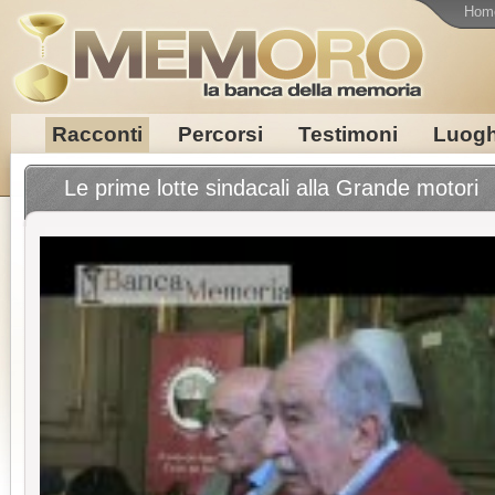
Hom
Racconti
Percorsi
Testimoni
Luogh
Le prime lotte sindacali alla Grande motori