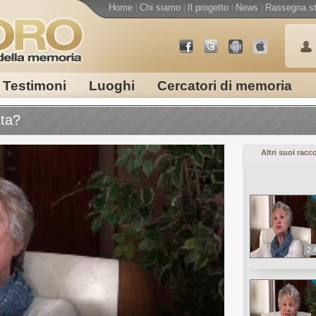
Home
|
Chi siamo
|
Il progetto
|
News
|
Rassegna s
Testimoni
Luoghi
Cercatori di memoria
tta?
Altri suoi racc
2.