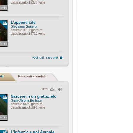
visualizzato 15376 volte
7 min
L'appendicite
Giovanna Gottero
caricato 3797 giorni fa
visualizzato 14712 volte
7 min
Vedi tutti i racconti
ati
Racconti correlati
filtra :
|
Nascere in un grattacielo
Giulio Alsona Bertazzi
caricato 6619 giorni fa
visualizzato 21091 volte
6 min
L’infanzia e poi Antonia