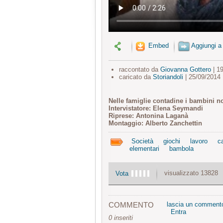
Embed
Aggiungi a
raccontato da
Giovanna Gottero
| 1
caricato da
Storiandoli
| 25/09/2014
Nelle famiglie contadine i bambini no
Intervistatore: Elena Seymandi
Riprese: Antonina Laganà
Montaggio: Alberto Zanchettin
Società
giochi
lavoro
c
elementari
bambola
visualizzato 13828
Vota
COMMENTO
lascia un comment
Entra
0 inseriti