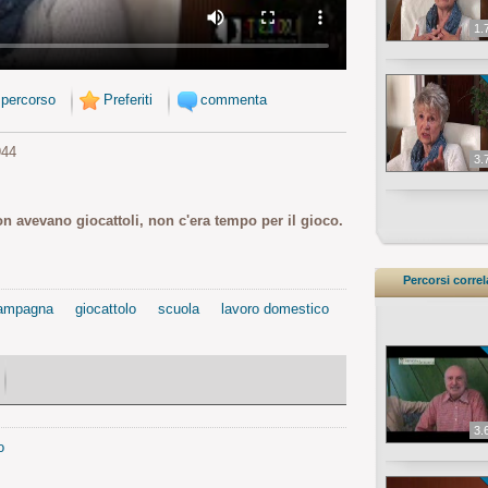
1.
 percorso
Preferiti
commenta
944
3.
n avevano giocattoli, non c'era tempo per il gioco.
Percorsi correl
ampagna
giocattolo
scuola
lavoro domestico
3.
o