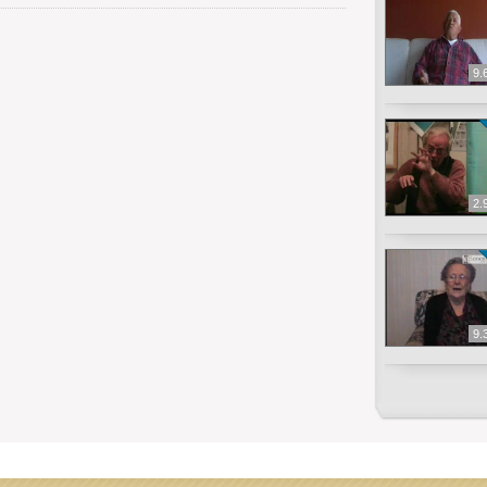
9.
2.
9.