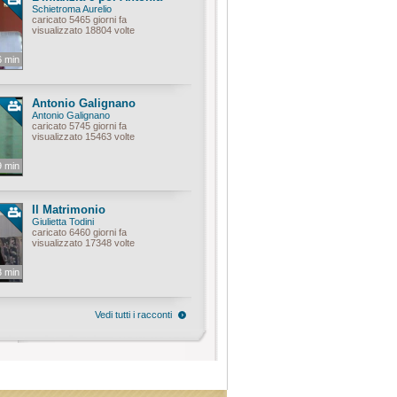
Schietroma Aurelio
caricato 5465 giorni fa
visualizzato 18804 volte
6 min
Antonio Galignano
Antonio Galignano
caricato 5745 giorni fa
visualizzato 15463 volte
9 min
Il Matrimonio
Giulietta Todini
caricato 6460 giorni fa
visualizzato 17348 volte
3 min
Vedi tutti i racconti