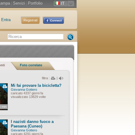
tampa
|
Servizi
|
Portfolio
IT
Entra
Registrati
onti
Foto correlate
filtra :
|
Mi fai provare la bicicletta?
Giovanna Gottero
caricato 4337 giorni fa
visualizzato 13829 volte
4 min
I nazisti danno fuoco a
Paesana (Cuneo)
Giovanna Gottero
caricato 4291 giorni fa