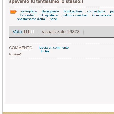
spavento fu tantissimo lo stesso!!
aereoplano
delinquente
bombardiere
comandante
pa
fotografia
mitragliatrice
palloni incendiari
illuminazione
spostamento d'aria
pane
visualizzato 16373
Vota
COMMENTO
lascia un commento
Entra
0 inseriti