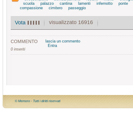
scuola
palazzo
cantina
lamenti
infernotto
ponte
compassione
cimitero
passeggio
visualizzato 16916
Vota
COMMENTO
lascia un commento
Entra
0 inseriti
© Memoro - Tutti i diritti riservati