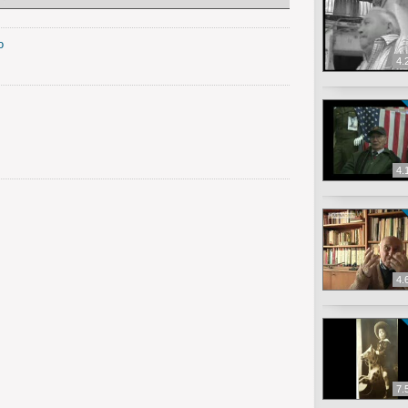
o
4.
4.
4.
7.