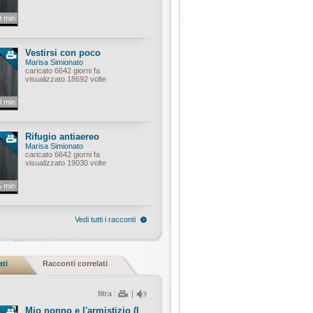
9 min
Vestirsi con poco
Marisa Simionato
caricato 6642 giorni fa
visualizzato 18692 volte
0 min
Rifugio antiaereo
Marisa Simionato
caricato 6642 giorni fa
visualizzato 19030 volte
5 min
Vedi tutti i racconti
ati
Racconti correlati
filtra :
|
Mio nonno e l'armistizio (I