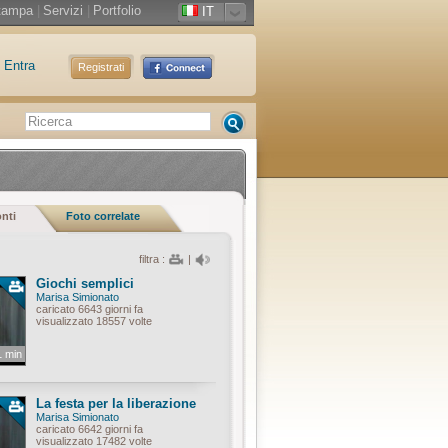
tampa
|
Servizi
|
Portfolio
IT
Entra
Registrati
onti
Foto correlate
filtra :
|
Giochi semplici
Marisa Simionato
caricato 6643 giorni fa
visualizzato 18557 volte
1 min
La festa per la liberazione
Marisa Simionato
caricato 6642 giorni fa
visualizzato 17482 volte