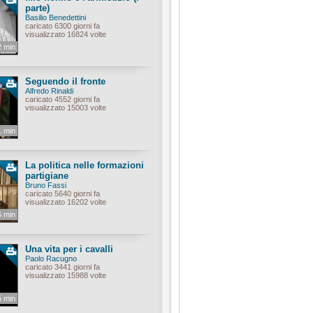
parte)
Basilio Benedettini
caricato 6300 giorni fa
visualizzato 16824 volte
2 min
Seguendo il fronte
Alfredo Rinaldi
caricato 4552 giorni fa
visualizzato 15003 volte
1 min
La politica nelle formazioni
partigiane
Bruno Fassi
caricato 5640 giorni fa
visualizzato 16202 volte
6 min
Una vita per i cavalli
Paolo Racugno
caricato 3441 giorni fa
visualizzato 15988 volte
5 min