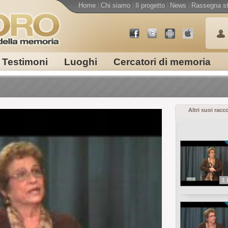
Home
|
Chi siamo
|
Il progetto
|
News
|
Rassegna s
Testimoni
Luoghi
Cercatori di memoria
Altri suoi racc
3.