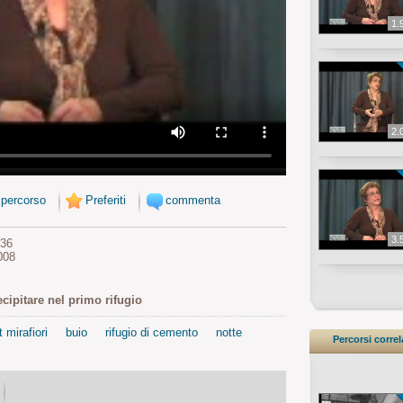
1.
2.
 percorso
Preferiti
commenta
3.
936
008
ecipitare nel primo rifugio
t mirafiori
buio
rifugio di cemento
notte
Percorsi correl