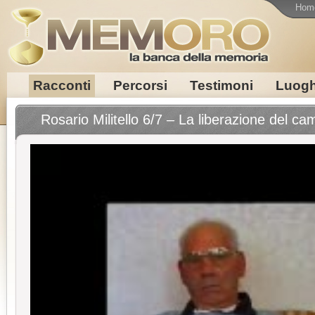
Hom
Racconti
Percorsi
Testimoni
Luogh
Rosario Militello 6/7 – La liberazione del c