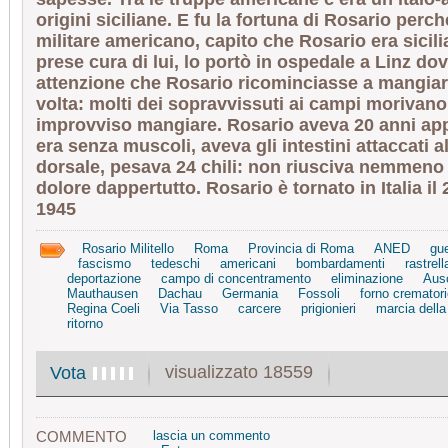
origini siciliane. E fu la fortuna di Rosario perc
militare americano, capito che Rosario era sicili
prese cura di lui, lo portò in ospedale a Linz do
attenzione che Rosario ricominciasse a mangia
volta: molti dei sopravvissuti ai campi morivano 
improvviso mangiare. Rosario aveva 20 anni ap
era senza muscoli, aveva gli intestini attaccati a
dorsale, pesava 24 chili: non riusciva nemmeno 
dolore dappertutto. Rosario è tornato in Italia il 
1945
Rosario Militello
Roma
Provincia di Roma
ANED
gue
fascismo
tedeschi
americani
bombardamenti
rastrel
deportazione
campo di concentramento
eliminazione
Aus
Mauthausen
Dachau
Germania
Fossoli
forno crematori
Regina Coeli
Via Tasso
carcere
prigionieri
marcia della
ritorno
visualizzato 18559
Vota
COMMENTO
lascia un commento