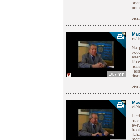
scar
per c
visu
Max 
di/
Nei 
vede
esem
Russ
assi
l’as
10.7 min
dive
visu
Max 
di/
I te
mass
avev
fron
ital
molt