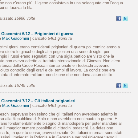
pe non c’erano più. L’igiene consisteva in una sciacquata con l’acqua
ui si faceva la fila.
alizzato
16986 volte
Giacomini 6/12 – Prigionieri di guerra
da
Max Giacomini
| caricato
5461 giorni fa
primi giorni erano considerati prigionieri di guerra poi cominciarono a
re dietro le giacche degli altri prigionieri una serie di sigle: per
pio i russi erano segnalati con una sigla particolare visto che la
ia non aveva aderito al trattato internazionale di Ginevra. Non c’era
stenza della Croce Rossa internazionale e i tedeschi avevano
soluto controllo degli orari e dei tempi di lavoro. La condizione era
ntata di internato militare, condizione che non dava alcun diritto.
alizzato
16749 volte
Giacomini 7/12 – Gli italiani prigionieri
da
Max Giacomini
| caricato
5461 giorni fa
deschi sapevano benissimo che gli italiani non avrebbero aderito in
a alla Repubblica di Salò e non avrebbero continuato la guerra. E
ano fondamentalmente bisogno di manodopera per poter mandare al
te il maggior numero possibile di cittadini tedeschi. La defezione
iana fu, in questo senso, provvidenziale. Gli italiani internati sono stati
issimi, impiegati in Polonia e in Germania per poi ripiegare verso il