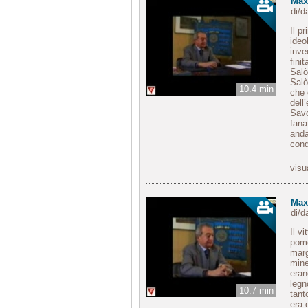
Max
di/
Il p
ideo
inve
fini
Salò
Salò
10.4 min
che 
dell
Savo
fana
anda
cond
visu
Max
di/
Il v
pome
marg
mine
eran
legn
10.7 min
tant
era 