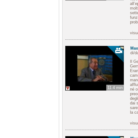
all’
molt
sett
funz
prob
visu
Max
di/
Il G
Germ
Eran
came
mand
affl
11.4 min
né o
preo
degl
dai 
sare
la c
visu