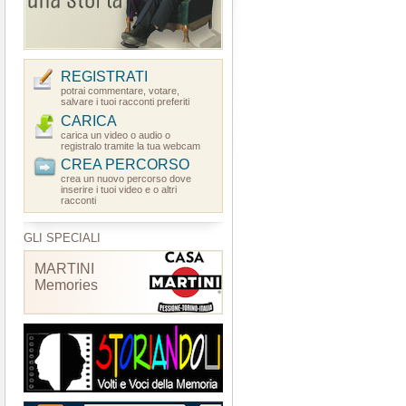
REGISTRATI
potrai commentare, votare,
salvare i tuoi racconti preferiti
CARICA
carica un video o audio o
registralo tramite la tua webcam
CREA PERCORSO
crea un nuovo percorso dove
inserire i tuoi video e o altri
racconti
GLI SPECIALI
MARTINI
Memories