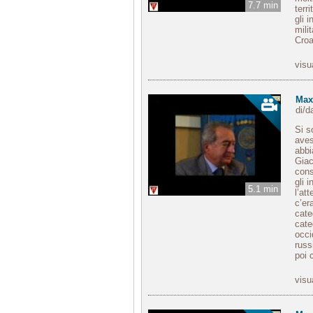
7.7 min
terr
gli i
mili
Cro
visu
Max
di/
Si s
aves
abbi
Giac
cons
gli 
5.1 min
l’at
c’er
cate
cate
occi
russ
poi 
visu