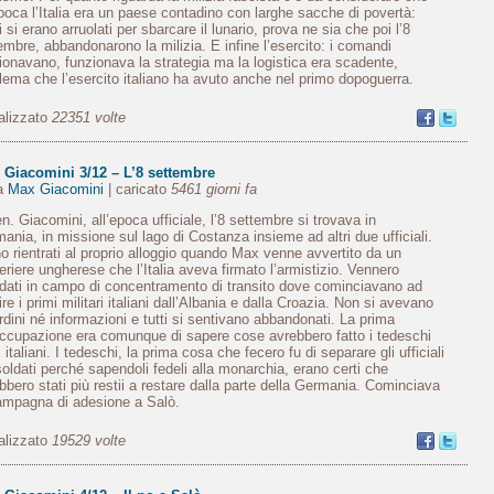
epoca l’Italia era un paese contadino con larghe sacche di povertà:
i si erano arruolati per sbarcare il lunario, prova ne sia che poi l’8
embre, abbandonarono la milizia. E infine l’esercito: i comandi
ionavano, funzionava la strategia ma la logistica era scadente,
lema che l’esercito italiano ha avuto anche nel primo dopoguerra.
alizzato
22351 volte
 Giacomini 3/12 – L’8 settembre
da
Max Giacomini
| caricato
5461 giorni fa
en. Giacomini, all’epoca ufficiale, l’8 settembre si trovava in
ania, in missione sul lago di Costanza insieme ad altri due ufficiali.
o rientrati al proprio alloggio quando Max venne avvertito da un
riere ungherese che l’Italia aveva firmato l’armistizio. Vennero
ati in campo di concentramento di transito dove cominciavano ad
uire i primi militari italiani dall’Albania e dalla Croazia. Non si avevano
rdini né informazioni e tutti si sentivano abbandonati. La prima
ccupazione era comunque di sapere cose avrebbero fatto i tedeschi
i italiani. I tedeschi, la prima cosa che fecero fu di separare gli ufficiali
soldati perché sapendoli fedeli alla monarchia, erano certi che
bbero stati più restii a restare dalla parte della Germania. Cominciava
ampagna di adesione a Salò.
alizzato
19529 volte