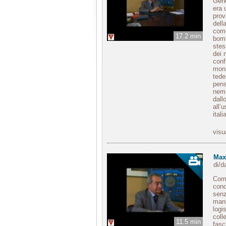
Gene
era 
prov
dell
come
17.2 min
bomb
stes
dei m
conf
mona
tede
pens
nemi
dall
all’
itali
visu
Max
di/
Comi
cono
senz
mani
logi
coll
11.5 min
fasc