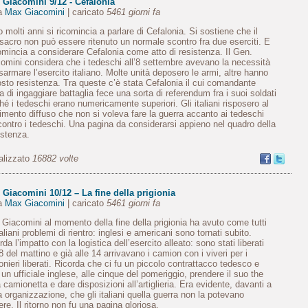
 Giacomini 9/12 - Cefalonia
da
Max Giacomini
| caricato
5461 giorni fa
 molti anni si ricomincia a parlare di Cefalonia. Si sostiene che il
acro non può essere ritenuto un normale scontro fra due eserciti. E
omincia a considerare Cefalonia come atto di resistenza. Il Gen.
omini considera che i tedeschi all’8 settembre avevano la necessità
isarmare l’esercito italiano. Molte unità deposero le armi, altre hanno
sto resistenza. Tra queste c’è stata Cefalonia il cui comandante
a di ingaggiare battaglia fece una sorta di referendum fra i suoi soldati
hé i tedeschi erano numericamente superiori. Gli italiani risposero al
imento diffuso che non si voleva fare la guerra accanto ai tedeschi
ontro i tedeschi. Una pagina da considerarsi appieno nel quadro della
stenza.
alizzato
16882 volte
Giacomini 10/12 – La fine della prigionia
da
Max Giacomini
| caricato
5461 giorni fa
Giacomini al momento della fine della prigionia ha avuto come tutti
italiani problemi di rientro: inglesi e americani sono tornati subito.
rda l’impatto con la logistica dell’esercito alleato: sono stati liberati
 8 del mattino e già alle 14 arrivavano i camion con i viveri per i
ionieri liberati. Ricorda che ci fu un piccolo contrattacco tedesco e
 un ufficiale inglese, alle cinque del pomeriggio, prendere il suo the
a camionetta e dare disposizioni all’artiglieria. Era evidente, davanti a
a organizzazione, che gli italiani quella guerra non la potevano
ere. Il ritorno non fu una pagina gloriosa.