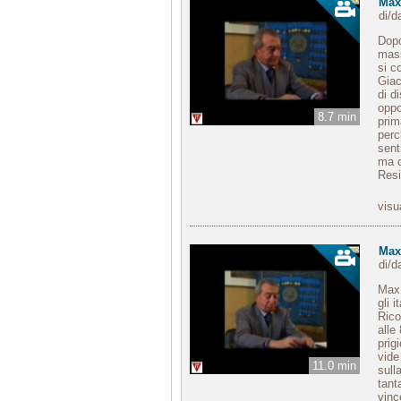
Max
di/
Dopo
mass
si c
Giac
di d
oppo
8.7 min
prim
perc
sent
ma c
Resi
visu
Max 
di/
Max 
gli 
Rico
alle
prig
vide
11.0 min
sull
tant
vinc