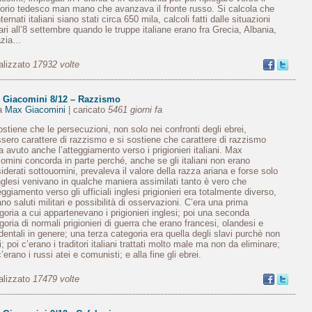
itorio tedesco man mano che avanzava il fronte russo. Si calcola che
nternati italiani siano stati circa 650 mila, calcoli fatti dalle situazioni
tari all’8 settembre quando le truppe italiane erano fra Grecia, Albania,
azia…
alizzato
17932 volte
 Giacomini 8/12 – Razzismo
da
Max Giacomini
| caricato
5461 giorni fa
ostiene che le persecuzioni, non solo nei confronti degli ebrei,
sero carattere di razzismo e si sostiene che carattere di razzismo
a avuto anche l’atteggiamento verso i prigionieri italiani. Max
omini concorda in parte perché, anche se gli italiani non erano
iderati sottouomini, prevaleva il valore della razza ariana e forse solo
inglesi venivano in qualche maniera assimilati tanto è vero che
teggiamento verso gli ufficiali inglesi prigionieri era totalmente diverso,
ano saluti militari e possibilità di osservazioni. C’era una prima
goria a cui appartenevano i prigionieri inglesi; poi una seconda
goria di normali prigionieri di guerra che erano francesi, olandesi e
dentali in genere; una terza categoria era quella degli slavi purchè non
i; poi c’erano i traditori italiani trattati molto male ma non da eliminare;
c’erano i russi atei e comunisti; e alla fine gli ebrei.
alizzato
17479 volte