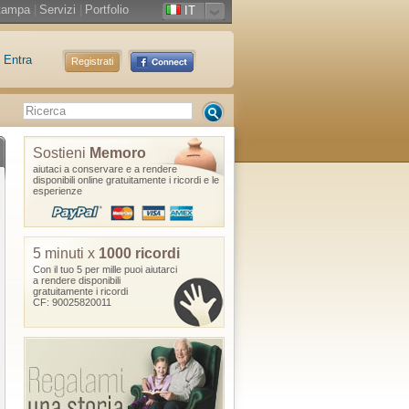
tampa
|
Servizi
|
Portfolio
IT
Entra
Registrati
Sostieni
Memoro
aiutaci a conservare e a rendere
disponibili online gratuitamente i ricordi e le
esperienze
5 minuti x
1000 ricordi
Con il tuo 5 per mille puoi aiutarci
a rendere disponibili
gratuitamente i ricordi
CF: 90025820011