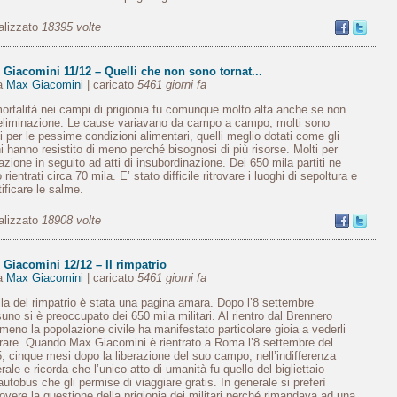
alizzato
18395 volte
Giacomini 11/12 – Quelli che non sono tornat...
da
Max Giacomini
| caricato
5461 giorni fa
ortalità nei campi di prigionia fu comunque molto alta anche se non
eliminazione. Le cause variavano da campo a campo, molti sono
i per le pessime condizioni alimentari, quelli meglio dotati come gli
ni hanno resistito di meno perché bisognosi di più risorse. Molti per
lazione in seguito ad atti di insubordinazione. Dei 650 mila partiti ne
 rientrati circa 70 mila. E’ stato difficile ritrovare i luoghi di sepoltura e
tificare le salme.
alizzato
18908 volte
Giacomini 12/12 – Il rimpatrio
da
Max Giacomini
| caricato
5461 giorni fa
la del rimpatrio è stata una pagina amara. Dopo l’8 settembre
uno si è preoccupato dei 650 mila militari. Al rientro dal Brennero
eno la popolazione civile ha manifestato particolare gioia a vederli
trare. Quando Max Giacomini è rientrato a Roma l’8 settembre del
, cinque mesi dopo la liberazione del suo campo, nell’indifferenza
rale e ricorda che l’unico atto di umanità fu quello del bigliettaio
’autobus che gli permise di viaggiare gratis. In generale si preferì
overe la questione della prigionia dei militari perché rimandava ad una