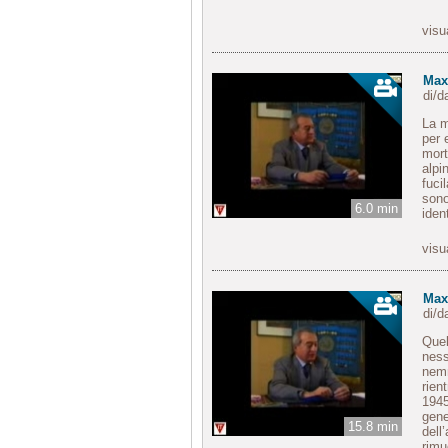
visu
Max 
di/
La m
per 
mort
alpi
fuci
sono
6.0 min
iden
visu
Max 
di/
Quel
ness
nemm
rien
1945
gene
15.8 min
dell
rimu