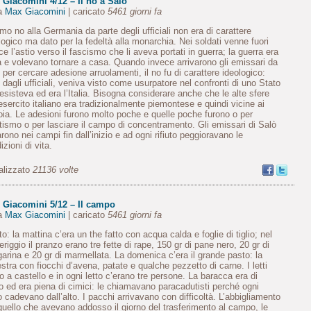
 Giacomini 4/12 – Il no a Salò
da
Max Giacomini
| caricato
5461 giorni fa
rimo no alla Germania da parte degli ufficiali non era di carattere
logico ma dato per la fedeltà alla monarchia. Nei soldati venne fuori
ce l’astio verso il fascismo che li aveva portati in guerra; la guerra era
ta e volevano tornare a casa. Quando invece arrivarono gli emissari da
 per cercare adesione arruolamenti, il no fu di carattere ideologico:
 dagli ufficiali, veniva visto come usurpatore nel confronti di uno Stato
esisteva ed era l’Italia. Bisogna considerare anche che le alte sfere
’esercito italiano era tradizionalmente piemontese e quindi vicine ai
ia. Le adesioni furono molto poche e quelle poche furono o per
tismo o per lasciare il campo di concentramento. Gli emissari di Salò
rono nei campi fin dall’inizio e ad ogni rifiuto peggioravano le
izioni di vita.
alizzato
21136 volte
 Giacomini 5/12 – Il campo
da
Max Giacomini
| caricato
5461 giorni fa
itto: la mattina c’era un the fatto con acqua calda e foglie di tiglio; nel
riggio il pranzo erano tre fette di rape, 150 gr di pane nero, 20 gr di
arina e 20 gr di marmellata. La domenica c’era il grande pasto: la
stra con fiocchi d’avena, patate e qualche pezzetto di carne. I letti
o a castello e in ogni letto c’erano tre persone. La baracca era di
o ed era piena di cimici: le chiamavano paracadutisti perché ogni
o cadevano dall’alto. I pacchi arrivavano con difficoltà. L’abbigliamento
quello che avevano addosso il giorno del trasferimento al campo, le