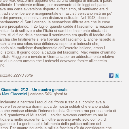
rale Max Giacomini apparteneva ad una famiglia di militari, il padre
ufficiale. L’ambiente militare, pur osservante delle leggi del paese,
ava una certa avversione rispetto al fascismo, si sentivano era di
a tradizione liberale e risorgimentale e i fascisti venivano visti un po’
 dei parvenu, si sentiva una distanza culturale. Nel 1943, dopo il
ardamento di San Lorenzo, la sensazione diffusa era che le cose
sero precipitando. Il 25 luglio, quando cadde il fascismo, la reazione
ilitari fu di sollievo e che l’Italia si sarebbe finalmente ritirata dal
litto. Al di fuori della caserma il sentimento era quello di fedeltà alla
rchia che finalmente si era liberata dal fascismo. E anche rispetto ai
schi c’era una silenziose diffidenza rispetto ai tedeschi che,
ando alla tradizione risorgimentale dell’esercito italiano, erano i
ci storici. Il giorno dopo la caduta del fascismo, Max venne chiamato
o Stato Maggiore e inviato in Germania per un addestramento relativo
uso di un carro armato che i tedeschi dovevano fornire all’esercito
ano.
alizzato
22273 volte
 Giacomini 2/12 – Un quadro generale
da
Max Giacomini
| caricato
5461 giorni fa
nciavano a rientrare i reduci dal fronte russo e si cominciava a
scere l’esperienza drammatica dei nostri soldati che erano andati
a che venisse chiesto l’intervento dalla Germania ma per una sorta di
a di grandezza di Mussolini. I soldati avevano combattuto ma la
stica era molto scadente. E inoltre avevano avuto solo compiti di
egamento. La gente capì il fallimento della politica militare del
ismo. Per quanto riguarda la milizia fascista c’è da considerare che