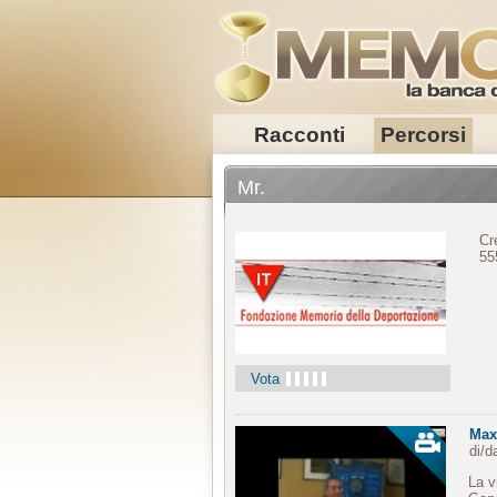
Racconti
Percorsi
Mr.
Cr
55
Vota
Max
di/
La v