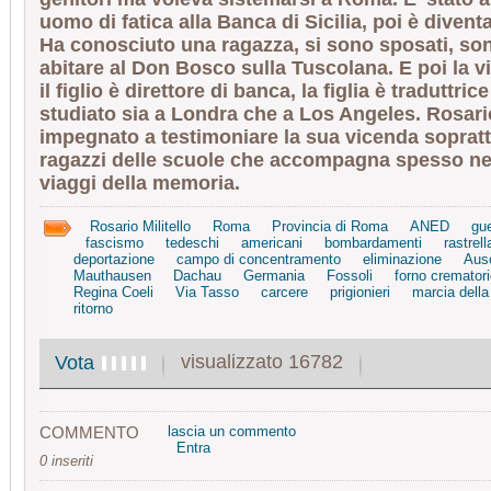
uomo di fatica alla Banca di Sicilia, poi è dive
Ha conosciuto una ragazza, si sono sposati, so
abitare al Don Bosco sulla Tuscolana. E poi la vi
il figlio è direttore di banca, la figlia è traduttri
studiato sia a Londra che a Los Angeles. Rosar
impegnato a testimoniare la sua vicenda sopratt
ragazzi delle scuole che accompagna spesso ne
viaggi della memoria.
Rosario Militello
Roma
Provincia di Roma
ANED
gue
fascismo
tedeschi
americani
bombardamenti
rastrel
deportazione
campo di concentramento
eliminazione
Aus
Mauthausen
Dachau
Germania
Fossoli
forno crematori
Regina Coeli
Via Tasso
carcere
prigionieri
marcia della
ritorno
visualizzato 16782
Vota
COMMENTO
lascia un commento
Entra
0 inseriti