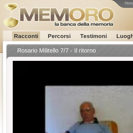
Hom
Racconti
Percorsi
Testimoni
Luogh
Rosario Militello 7/7 - Il ritorno