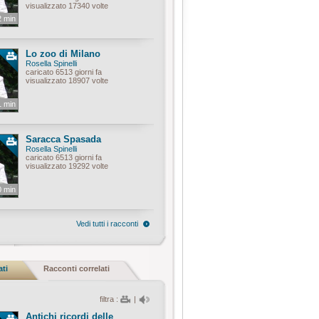
visualizzato 17340 volte
2 min
Lo zoo di Milano
Rosella Spinelli
caricato 6513 giorni fa
visualizzato 18907 volte
1 min
Saracca Spasada
Rosella Spinelli
caricato 6513 giorni fa
visualizzato 19292 volte
0 min
Vedi tutti i racconti
ati
Racconti correlati
filtra :
|
Antichi ricordi delle