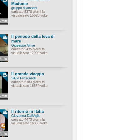
Madonie
gruppo di anziani
caricato 5370 giorni fa
visualizzato 15628 volte
5 min
Il periodo della leva di
mare
Giuseppe Aimar
caricato 5435 giorni fa
visualizzato 17090 volte
9 min
Il grande viaggio
Silvio Frascarelli
caricato 5183 giorni fa
visualizzato 16364 volte
5 min
Il ritorno in Italia
Giovanna Dall'Aglio
caricato 4473 giorni fa
visualizzato 16863 volte
7 min