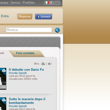
tampa
|
Servizi
|
Portfolio
IT
Entra
Registrati
onti
Foto correlate
filtra :
|
Il debutto con Dario Fo
Rosella Spinelli
caricato 6516 giorni fa
visualizzato 20064 volte
4 min
Sotto le macerie dopo il
bombardamento
Rosella Spinelli
caricato 6512 giorni fa