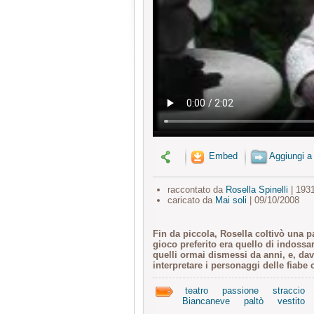
Embed
Aggiungi a
raccontato da
Rosella Spinelli
| 193
caricato da
Mai soli
| 09/10/2008
Fin da piccola, Rosella coltivò una p
gioco preferito era quello di indossa
quelli ormai dismessi da anni, e, dav
interpretare i personaggi delle fiab
teatro
passione
straccio
Biancaneve
paltò
vestito