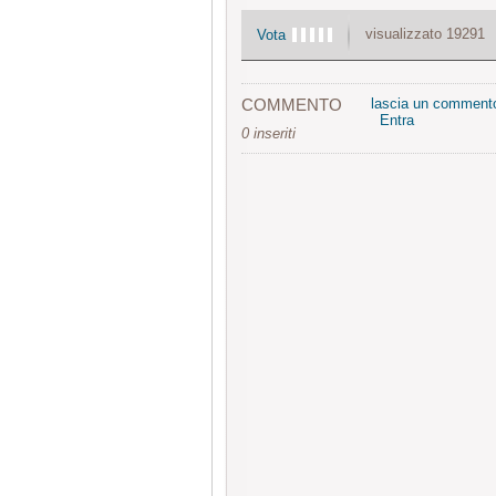
visualizzato 19291
Vota
COMMENTO
lascia un comment
Entra
0 inseriti