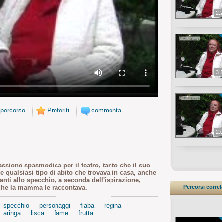
2.
3.
 percorso
Preferiti
commenta
2.
1
assione spasmodica per il teatro, tanto che il suo
re qualsiasi tipo di abito che trovava in casa, anche
anti allo specchio, a seconda dell'ispirazione,
Percorsi correl
e che la mamma le raccontava.
specchio
personaggi
fiaba
regina
aringa
lisca
fame
frutta