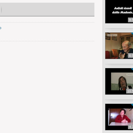
8.
o
6.
10.
4.