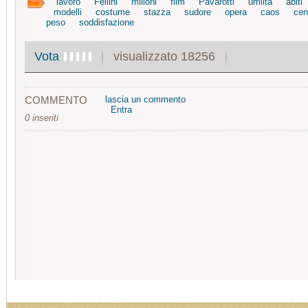
lavoro
Fellini
milioni
film
Pavarotti
umiltà
abiti
modelli
costume
stazza
sudore
opera
caos
cen
peso
soddisfazione
visualizzato 18256
Vota
COMMENTO
lascia un commento
Entra
0 inseriti