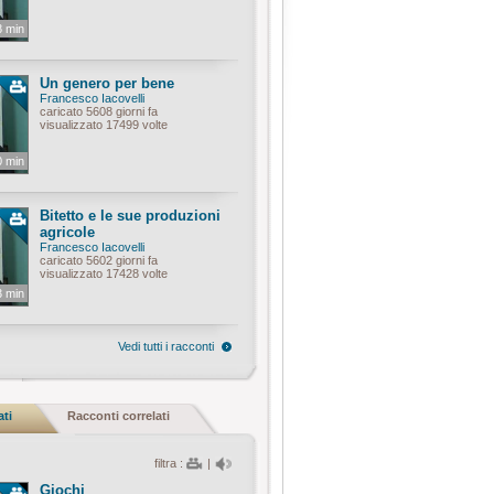
8 min
Un genero per bene
Francesco Iacovelli
caricato 5608 giorni fa
visualizzato 17499 volte
0 min
Bitetto e le sue produzioni
agricole
Francesco Iacovelli
caricato 5602 giorni fa
visualizzato 17428 volte
3 min
Vedi tutti i racconti
ati
Racconti correlati
filtra :
|
Giochi