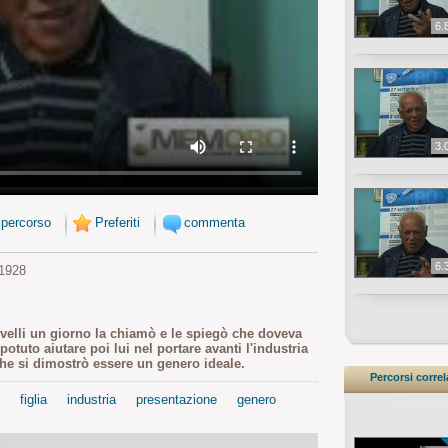
6.
3.
 percorso
Preferiti
commenta
6.
1928
ovelli un giorno la chiamò e le spiegò che doveva
tuto aiutare poi lui nel portare avanti l'industria
che si dimostrò essere un genero ideale.
Percorsi correl
figlia
industria
presentazione
genero