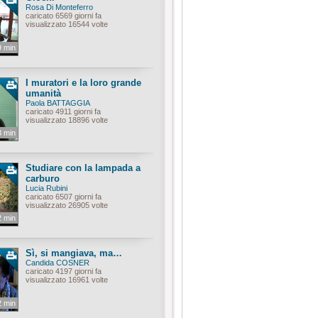
Rosa Di Monteferro
caricato 6569 giorni fa
visualizzato 16544 volte
9 min
I muratori e la loro grande
umanità
Paola BATTAGGIA
caricato 4911 giorni fa
visualizzato 18896 volte
3 min
Studiare con la lampada a
carburo
Lucia Rubini
caricato 6507 giorni fa
visualizzato 26905 volte
2 min
Sì, si mangiava, ma…
Candida COSNER
caricato 4197 giorni fa
visualizzato 16961 volte
2 min