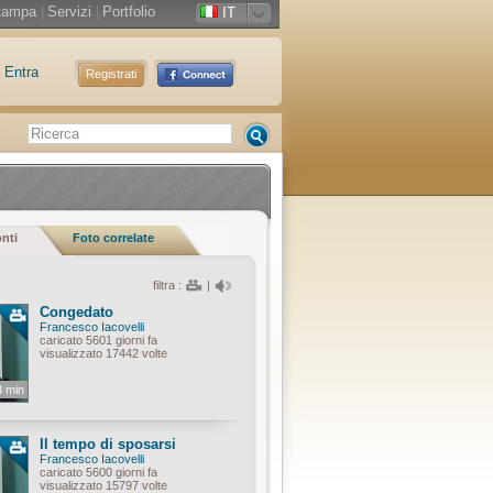
tampa
|
Servizi
|
Portfolio
IT
Entra
Registrati
onti
Foto correlate
filtra :
|
Congedato
Francesco Iacovelli
caricato 5601 giorni fa
visualizzato 17442 volte
3 min
Il tempo di sposarsi
Francesco Iacovelli
caricato 5600 giorni fa
visualizzato 15797 volte