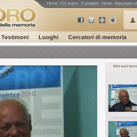
Home
|
Chi siamo
|
Il progetto
|
News
|
Rassegna s
Testimoni
Luoghi
Cercatori di memoria
Altri suoi racc
4.