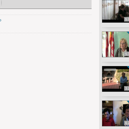
5.
o
5.
3.
6.