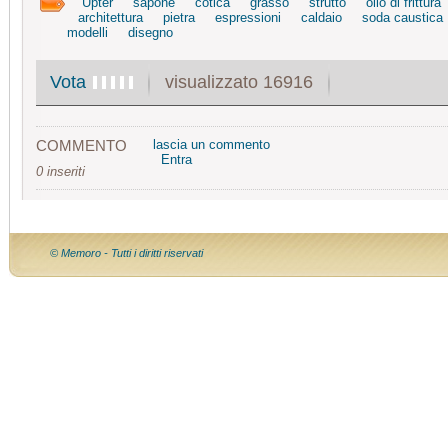
Upter
sapone
cotica
grasso
strutto
olio di frittura
architettura
pietra
espressioni
caldaio
soda caustica
modelli
disegno
visualizzato 16916
Vota
COMMENTO
lascia un commento
Entra
0 inseriti
© Memoro - Tutti i diritti riservati