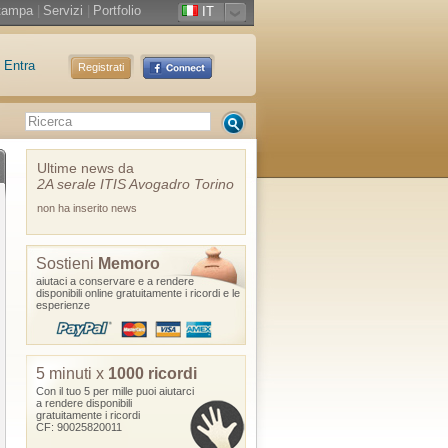
tampa
|
Servizi
|
Portfolio
IT
Entra
Registrati
Ultime news da
2A serale ITIS Avogadro Torino
non ha inserito news
Sostieni
Memoro
aiutaci a conservare e a rendere
disponibili online gratuitamente i ricordi e le
esperienze
5 minuti x
1000 ricordi
Con il tuo 5 per mille puoi aiutarci
a rendere disponibili
gratuitamente i ricordi
CF: 90025820011