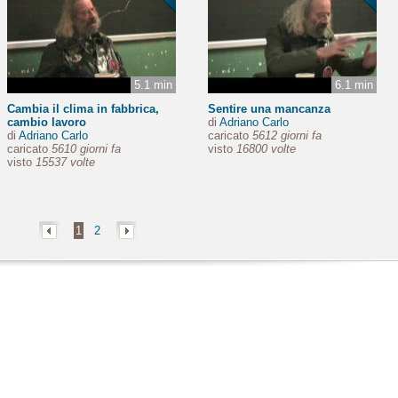
5.1 min
6.1 min
Cambia il clima in fabbrica,
Sentire una mancanza
cambio lavoro
di
Adriano Carlo
di
Adriano Carlo
caricato
5612 giorni fa
caricato
5610 giorni fa
visto
16800 volte
visto
15537 volte
1
2