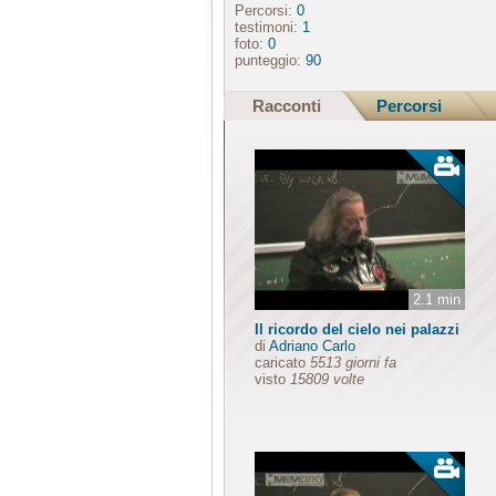
Percorsi:
0
testimoni:
1
foto:
0
punteggio:
90
Racconti
Percorsi
2.1 min
Il ricordo del cielo nei palazzi
di
Adriano Carlo
caricato
5513 giorni fa
visto
15809 volte