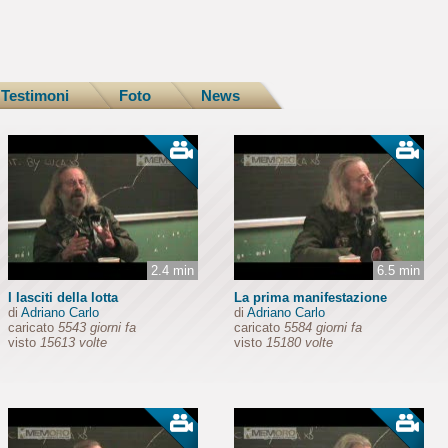
Testimoni
Foto
News
2.4 min
6.5 min
I lasciti della lotta
La prima manifestazione
di
Adriano Carlo
di
Adriano Carlo
caricato
5543 giorni fa
caricato
5584 giorni fa
visto
15613 volte
visto
15180 volte