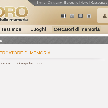
Home
|
Chi siamo
|
Il progetto
|
News
|
Rassegna s
Testimoni
Luoghi
Cercatori di memoria
no
ERCATORE DI MEMORIA
 serale ITIS Avogadro Torino