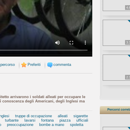
4.
3.
 percorso
Preferiti
commenta
2.
tetto arrivarono i soldati alleati per occupare le
osì conoscenza degli Americani, degli Inglesi ma
Percorsi correl
nglesi
truppe di occupazione
alleati
sigarette
turbante
lavarsi
fontana
piazza
ufficiali
o
preoccupazione
bombe a mano
spoletta