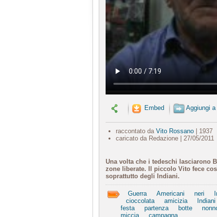
Embed
Aggiungi a
raccontato da
Vito Rossano
| 1937
caricato da Redazione | 27/05/2011
Una volta che i tedeschi lasciarono Bi
zone liberate. Il piccolo Vito fece c
soprattutto degli Indiani.
Guerra
Americani
neri
I
cioccolata
amicizia
Indiani
festa
partenza
botte
nonn
miccia
campagna.