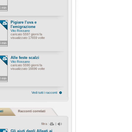
6 min
Pigiare l'uva e
l'emigrazione
Vito Rossano
caricato 5597 giorni fa
visualizzato 17659 volte
3 min
Alle feste scalzi
Vito Rossano
caricato 5590 giorni fa
visualizzato 16696 volte
3 min
Vedi tutti i racconti
ati
Racconti correlati
filtra :
|
Gli aiuti degli Alleati ai