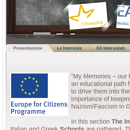
Presentazione
Le Interviste
Gli Intervistati
“My Memories – our h
an educational path 
to drive them into th
importance of keepin
Nazism/Fascism in Gr
In this section
The I
Italian and Greek
Schools
are gathered. Th