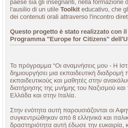
paese sia gli insegnanti, nella formazione d
l'ausilio di un utile
Toolkit
educativo, che gli
dei contenuti orali attraverso l'incontro diret
Questo progetto è stato realizzato con i
Programma "Europe for Citizens" dell'
Το πρόγραμμα “Οι αναμνήσεις μου - Η Ιστ
δημιουργήσει μια εκπαιδευτική διαδρομή 
εκπαιδευτικούς και μαθητές στην ανακάλ
διατήρησης της μνήμης του Ναζισμού και
Ελλάδα και στην Ιταλία.
Στην ενότητα αυτή παρουσιάζονται οι Αφη
συγκεντρώθηκαν από 8 ελληνικά και ιταλι
δραστηριότητα αυτή έδωσε την ευκαιρία, κ