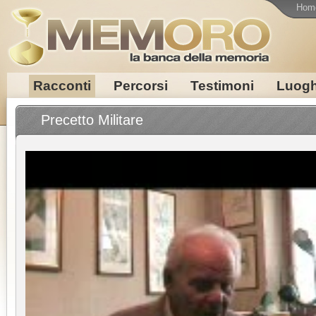
Hom
Racconti
Percorsi
Testimoni
Luogh
Precetto Militare