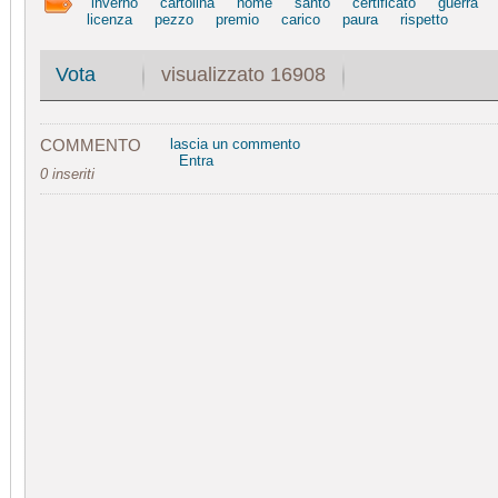
inverno
cartolina
nome
santo
certificato
guerra
licenza
pezzo
premio
carico
paura
rispetto
visualizzato 16908
Vota
COMMENTO
lascia un commento
Entra
0 inseriti