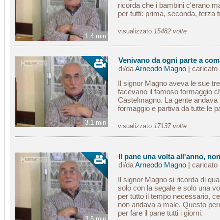
ricorda che i bambini c'erano m
per tutti: prima, seconda, terza t
visualizzato
15482 volte
1.4 min
Venivano da ogni parte a com
di/da
Arneodo Magno
| caricato
Il signor Magno aveva le sue tr
facevano il famoso formaggio ch
Castelmagno. La gente andava fi
formaggio e partiva da tutte le pa
3.1 min
visualizzato
17137 volte
Il pane una volta all'anno, non
di/da
Arneodo Magno
| caricato
Il signor Magno si ricorda di qua
solo con la segale e solo una vo
per tutto il tempo necessario, c
non andava a male. Questo perc
per fare il pane tutti i giorni.
3.5 min