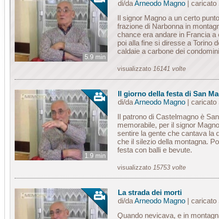
di/da
Arneodo Magno
| caricato
Il signor Magno a un certo punt
frazione di Narbonna in montagn
chance era andare in Francia a c
poi alla fine si diresse a Torino
caldaie a carbone dei condomini 
5.9 min
visualizzato
16141 volte
Il giorno della festa di San M
di/da
Arneodo Magno
| caricato
Il patrono di Castelmagno è San 
memorabile, per il signor Magno
sentire la gente che cantava la d
che il silezio della montagna. Poi
festa con balli e bevute.
1.9 min
visualizzato
15753 volte
La strada dei morti
di/da
Arneodo Magno
| caricato
Quando nevicava, e in montagna