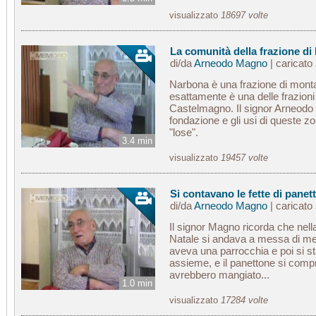
visualizzato
18697 volte
La comunità della frazione d
di/da
Arneodo Magno
| caricato
Narbona è una frazione di mont
esattamente è una delle frazion
Castelmagno. Il signor Arneodo 
fondazione e gli usi di queste z
"lose".
3.4 min
visualizzato
19457 volte
Si contavano le fette di panet
di/da
Arneodo Magno
| caricato
Il signor Magno ricorda che nel
Natale si andava a messa di me
aveva una parrocchia e poi si sta
assieme, e il panettone si comp
avrebbero mangiato...
1.0 min
visualizzato
17284 volte