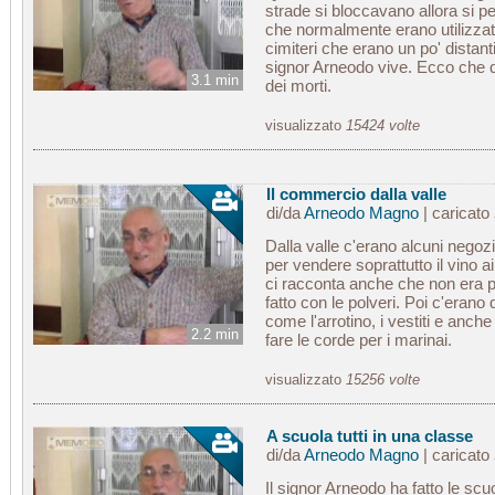
strade si bloccavano allora si pe
che normalmente erano utilizzati 
cimiteri che erano un po' distanti
signor Arneodo vive. Ecco che q
3.1 min
dei morti.
visualizzato
15424 volte
Il commercio dalla valle
di/da
Arneodo Magno
| caricato
Dalla valle c'erano alcuni negozi
per vendere soprattutto il vino 
ci racconta anche che non era pr
fatto con le polveri. Poi c'erano
come l'arrotino, i vestiti e anch
2.2 min
fare le corde per i marinai.
visualizzato
15256 volte
A scuola tutti in una classe
di/da
Arneodo Magno
| caricato
Il signor Arneodo ha fatto le scu