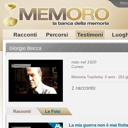
Hom
Racconti
Percorsi
Testimoni
Luogh
Giorgio Bocca
nato nel
1920
Cuneo
Memoria Trasferita: 0 anni - 263 gi
1 racconto
Racconti
Le Foto
La mia guerra non è mai finita