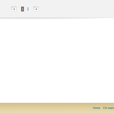
1
2
Home
Chi siam