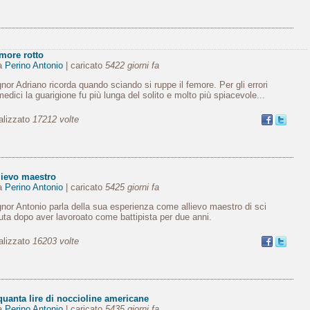
emore rotto
da
Perino Antonio
| caricato
5422 giorni fa
ignor Adriano ricorda quando sciando si ruppe il femore. Per gli errori
medici la guarigione fu più lunga del solito e molto più spiacevole...
alizzato
17212 volte
lievo maestro
da
Perino Antonio
| caricato
5425 giorni fa
ignor Antonio parla della sua esperienza come allievo maestro di sci
uta dopo aver lavoroato come battipista per due anni.
alizzato
16203 volte
quanta lire di noccioline americane
da
Perino Antonio
| caricato
5435 giorni fa