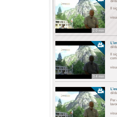
di/
Il s
visu
2.0 min
L'i
di/
Il s
comb
visu
3.4 min
L'es
di/
Per 
lavo
visu