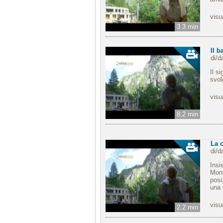
visu
3.3 min
Il b
di/
Il s
svol
visu
8.2 min
La c
di/
Insi
Mont
posi
una 
visu
2.2 min