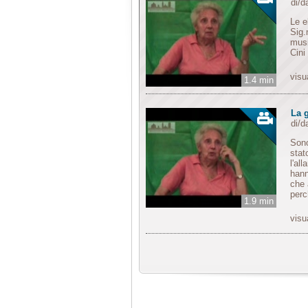
di/
Le e
Sig.
musi
Cini
visu
1.4 min
La g
di/
Sono
stat
l'al
hann
che 
perc
1.9 min
visu