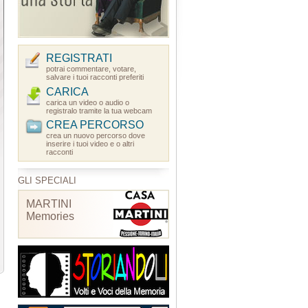
REGISTRATI
potrai commentare, votare,
salvare i tuoi racconti preferiti
CARICA
carica un video o audio o
registralo tramite la tua webcam
CREA PERCORSO
crea un nuovo percorso dove
inserire i tuoi video e o altri
racconti
GLI SPECIALI
MARTINI
Memories