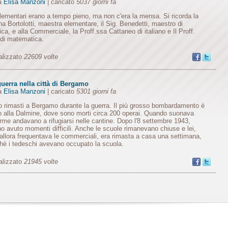
da
Elisa Manzoni
| caricato
5037 giorni fa
lementari erano a tempo pieno, ma non c'era la mensa. Si ricorda la
na Bortolotti, maestra elementare, il Sig. Benedetti, maestro di
ca, e alla Commerciale, la Proff.ssa Cattaneo di italiano e Il Proff.
 di matematica.
alizzato
22609 volte
uerra nella città di Bergamo
da
Elisa Manzoni
| caricato
5301 giorni fa
 rimasti a Bergamo durante la guerra. Il più grosso bombardamento è
o alla Dalmine, dove sono morti circa 200 operai. Quando suonava
larme andavano a rifugiarsi nelle cantine. Dopo l'8 settembre 1943,
o avuto momenti difficili. Anche le scuole rimanevano chiuse e lei,
allora frequentava le commerciali, era rimasta a casa una settimana,
hè i tedeschi avevano occupato la scuola.
alizzato
21945 volte