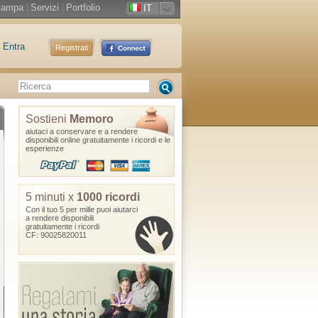
tampa
|
Servizi
|
Portfolio
IT
Entra
Registrati
Sostieni
Memoro
aiutaci a conservare e a rendere
disponibili online gratuitamente i ricordi e le
esperienze
5 minuti x
1000 ricordi
Con il tuo 5 per mille puoi aiutarci
a rendere disponibili
gratuitamente i ricordi
CF: 90025820011