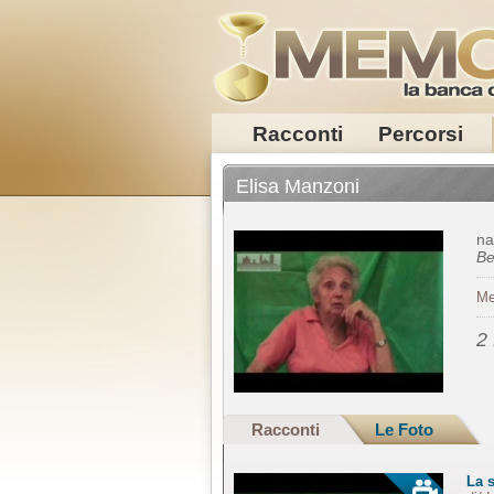
Racconti
Percorsi
Elisa Manzoni
na
B
Me
2
Racconti
Le Foto
La s