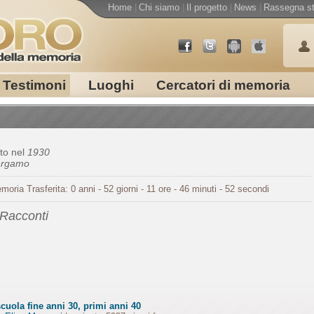
Home
|
Chi siamo
|
Il progetto
|
News
|
Rassegna s
Testimoni
Luoghi
Cercatori di memoria
to nel
1930
ergamo
moria Trasferita: 0 anni - 52 giorni - 11 ore - 46 minuti - 52 secondi
 Racconti
cuola fine anni 30, primi anni 40