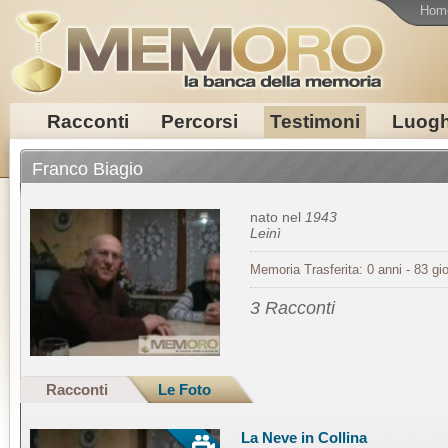
Hom
Racconti
Percorsi
Testimoni
Luogh
Franco Biagio
nato nel
1943
Leinì
Memoria Trasferita: 0 anni - 83 gio
3 Racconti
Racconti
Le Foto
La Neve in Collina