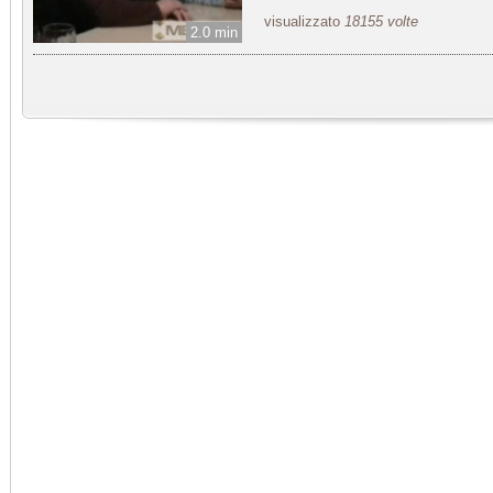
visualizzato
18155 volte
2.0 min