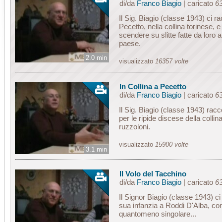
di/da
Franco Biagio
| caricato
63
Il Sig. Biagio (classe 1943) ci 
Pecetto, nella collina torinese, 
scendere su slitte fatte da loro 
paese.
2.0 min
visualizzato
16357 volte
In Collina a Pecetto
di/da
Franco Biagio
| caricato
63
Il Sig. Biagio (classe 1943) rac
per le ripide discese della coll
ruzzoloni.
visualizzato
15900 volte
3.1 min
Il Volo del Tacchino
di/da
Franco Biagio
| caricato
63
Il Signor Biagio (classe 1943) c
sua infanzia a Roddi D'Alba, con
quantomeno singolare...