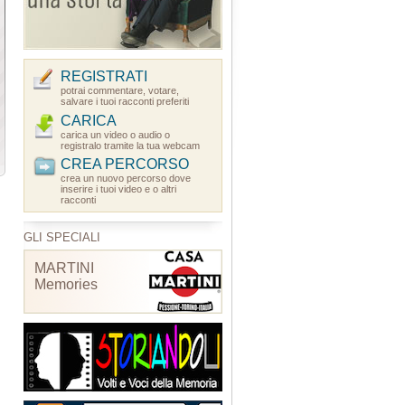
REGISTRATI
potrai commentare, votare,
salvare i tuoi racconti preferiti
CARICA
carica un video o audio o
registralo tramite la tua webcam
CREA PERCORSO
crea un nuovo percorso dove
inserire i tuoi video e o altri
racconti
GLI SPECIALI
MARTINI
Memories