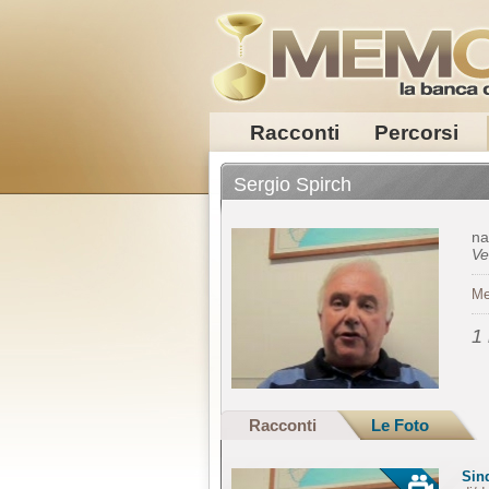
Racconti
Percorsi
Sergio Spirch
na
Ve
Me
1
Racconti
Le Foto
Sind