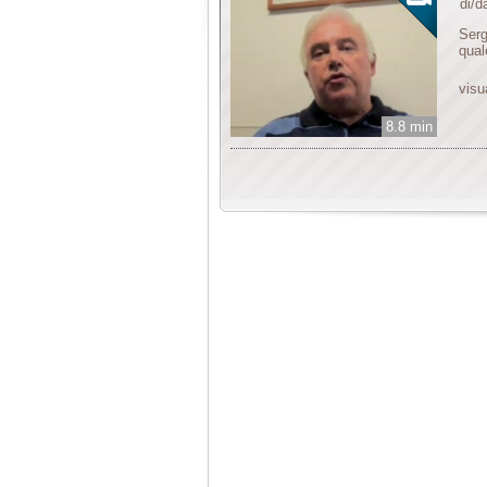
di/
Serg
qual
visu
8.8 min