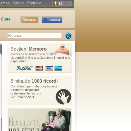
tampa
|
Servizi
|
Portfolio
IT
Entra
Registrati
Sostieni
Memoro
aiutaci a conservare e a rendere
disponibili online gratuitamente i ricordi e le
esperienze
5 minuti x
1000 ricordi
Con il tuo 5 per mille puoi aiutarci
a rendere disponibili
gratuitamente i ricordi
CF: 90025820011