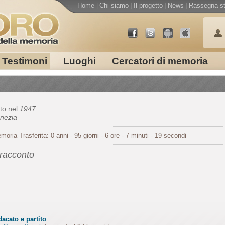
Home
|
Chi siamo
|
Il progetto
|
News
|
Rassegna s
Testimoni
Luoghi
Cercatori di memoria
to nel
1947
nezia
moria Trasferita: 0 anni - 95 giorni - 6 ore - 7 minuti - 19 secondi
 racconto
acato e partito