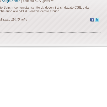
da
Sergio Spirch
| caricato
5077 giorni fa
io Spirch, comunista, iscritto da decenni al sindacato CGIL e da
che anno allo SPI di Venezia centro storico
alizzato
15470 volte