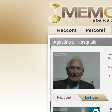
Racconti
Percorsi
Agostino Di Pasquale
na
R
Me
3
Racconti
Le Foto
Il B