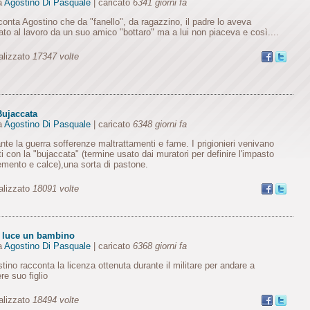
a
Agostino Di Pasquale
| caricato
6341 giorni fa
onta Agostino che da "fanello", da ragazzino, il padre lo aveva
ato al lavoro da un suo amico "bottaro" ma a lui non piaceva e così....
alizzato
17347 volte
Bujaccata
a
Agostino Di Pasquale
| caricato
6348 giorni fa
nte la guerra sofferenze maltrattamenti e fame. I prigionieri venivano
ti con la "bujaccata" (termine usato dai muratori per definire l'impasto
emento e calce),una sorta di pastone.
alizzato
18091 volte
a luce un bambino
a
Agostino Di Pasquale
| caricato
6368 giorni fa
tino racconta la licenza ottenuta durante il militare per andare a
re suo figlio
alizzato
18494 volte