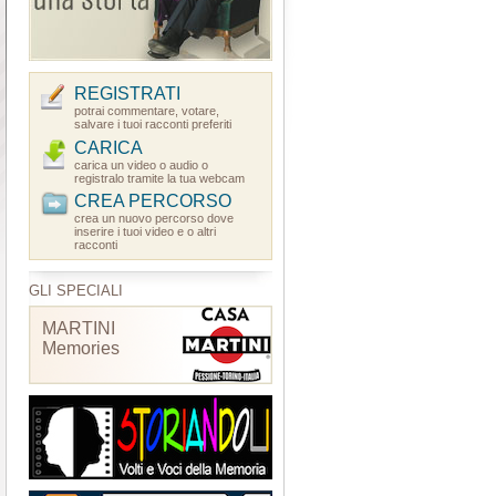
REGISTRATI
potrai commentare, votare,
salvare i tuoi racconti preferiti
CARICA
carica un video o audio o
registralo tramite la tua webcam
CREA PERCORSO
crea un nuovo percorso dove
inserire i tuoi video e o altri
racconti
GLI SPECIALI
MARTINI
Memories