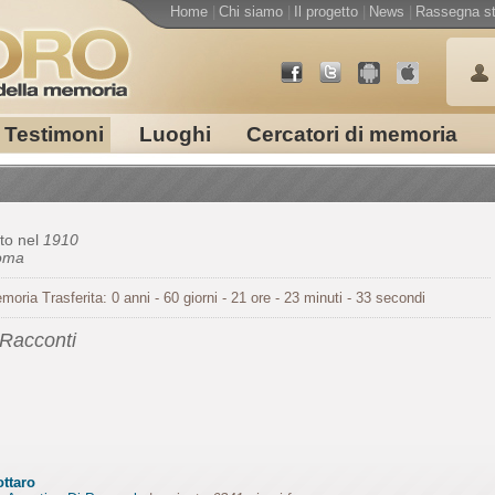
Home
|
Chi siamo
|
Il progetto
|
News
|
Rassegna s
Testimoni
Luoghi
Cercatori di memoria
to nel
1910
oma
moria Trasferita: 0 anni - 60 giorni - 21 ore - 23 minuti - 33 secondi
 Racconti
ottaro