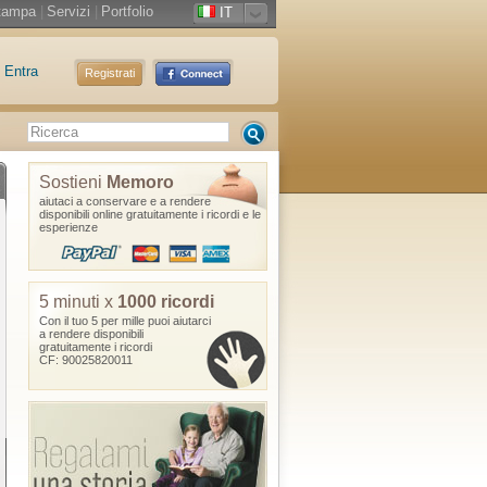
tampa
|
Servizi
|
Portfolio
IT
Entra
Registrati
Sostieni
Memoro
aiutaci a conservare e a rendere
disponibili online gratuitamente i ricordi e le
esperienze
5 minuti x
1000 ricordi
Con il tuo 5 per mille puoi aiutarci
a rendere disponibili
gratuitamente i ricordi
CF: 90025820011