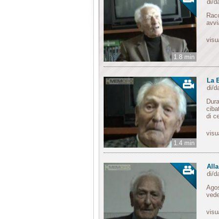
di/d
Racc
avvi
visu
1.8 min
La 
di/d
Dura
ciba
di c
visu
1.4 min
All
di/d
Agos
vede
visu