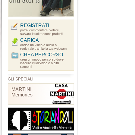
REGISTRATI
potrai commentare, votare,
salvare i tuoi racconti preferiti
CARICA
carica un video o audio o
registralo tramite la tua webcam
CREA PERCORSO
crea un nuovo percorso dove
inserire i tuoi video e o altri
racconti
GLI SPECIALI
MARTINI
Memories