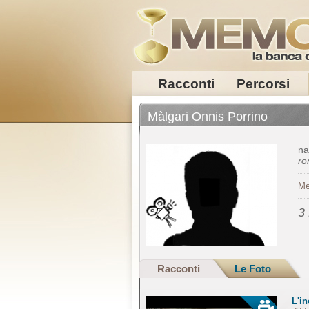
Racconti
Percorsi
Màlgari Onnis Porrino
na
r
Me
3
Racconti
Le Foto
L'i