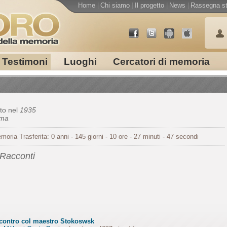
Home
|
Chi siamo
|
Il progetto
|
News
|
Rassegna s
Testimoni
Luoghi
Cercatori di memoria
to nel
1935
oma
moria Trasferita: 0 anni - 145 giorni - 10 ore - 27 minuti - 47 secondi
 Racconti
ncontro col maestro Stokoswsk