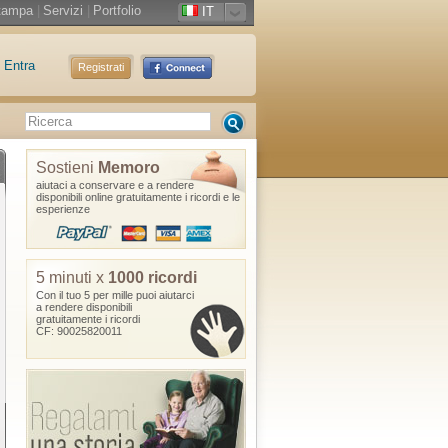
tampa
|
Servizi
|
Portfolio
IT
Entra
Registrati
Sostieni
Memoro
aiutaci a conservare e a rendere
disponibili online gratuitamente i ricordi e le
esperienze
5 minuti x
1000 ricordi
Con il tuo 5 per mille puoi aiutarci
a rendere disponibili
gratuitamente i ricordi
CF: 90025820011