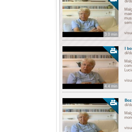
di/
Malg
maes
musi
semp
visu
3.0 min
I bo
di/
Malg
comp
Luci
visu
4.4 min
Bozz
di/
Malg
mond
visu