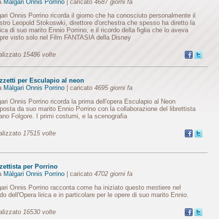
da
Màlgari Onnis Porrino
| caricato
4687 giorni fa
ari Onnis Porrino ricorda il giorno che ha conosciuto personalmente il
tro Leopold Stokoswki, direttore d'orchestra che spesso ha diretto la
ca di suo marito Ennio Porrino, e il ricordo della figlia che lo aveva
re visto solo nel Film FANTASIA della Disney
alizzato
15486 volte
zzetti per Esculapio al neon
da
Màlgari Onnis Porrino
| caricato
4695 giorni fa
ari Onnis Porrino ricorda la prima dell'opera Esculapio al Neon
osta da suo marito Ennio Porrino con la collaborazione del librettista
ano Folgore. I primi costumi, e la scenografia
alizzato
17515 volte
ettista per Porrino
da
Màlgari Onnis Porrino
| caricato
4702 giorni fa
ari Onnis Porrino racconta come ha iniziato questo mestiere nel
o dell'Opera lirica e in particolare per le opere di suo marito Ennio.
alizzato
16530 volte