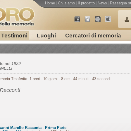
Home
|
Chi siamo
|
Il progetto
|
News
|
Rassegna s
Testimoni
Luoghi
Cercatori di memoria
to nel
1929
ANELLI
moria Trasferita: 1 anni - 10 giorni - 8 ore - 44 minuti - 43 secondi
 Racconti
vanni Marello Racconta - Prima Parte