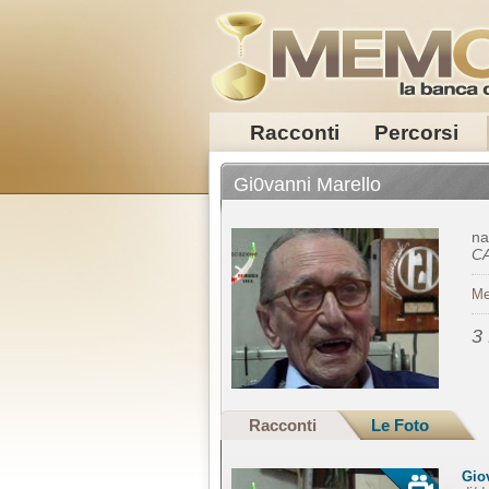
Racconti
Percorsi
Gi0vanni Marello
na
C
Me
3
Racconti
Le Foto
Gio