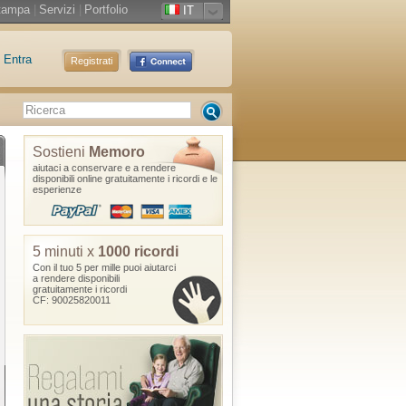
tampa
|
Servizi
|
Portfolio
IT
Entra
Registrati
Sostieni
Memoro
aiutaci a conservare e a rendere
disponibili online gratuitamente i ricordi e le
esperienze
5 minuti x
1000 ricordi
Con il tuo 5 per mille puoi aiutarci
a rendere disponibili
gratuitamente i ricordi
CF: 90025820011