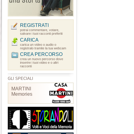
REGISTRATI
potrai commentare, votare,
salvare i tuoi racconti preferiti
CARICA
carica un video o audio o
registralo tramite la tua webcam
CREA PERCORSO
crea un nuovo percorso dove
inserire i tuoi video e o altri
racconti
GLI SPECIALI
MARTINI
Memories