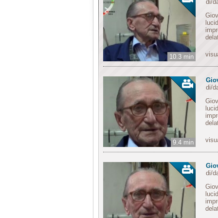
di/
Giov
luci
impr
delat
visu
10.3 min
Gio
di/
Giov
luci
impr
delat
visu
9.4 min
Gio
di/
Giov
luci
impr
delat