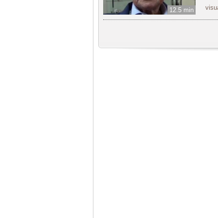
visu
12.5 min