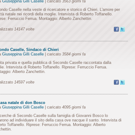
da
Giuseppina Gilli Caselle
| caricato
3563 giorni fa
ndo Caselle nella veste di ricercatore e storico di Chieri. L'amore per
ittà natale nei ricordi della moglie. Intervista di Roberto Toffanello.
ese: Ferruccio Ferrua. Montaggio: Alberto Zanchettin.
alizzato
14147 volte
ondo Caselle, Sindaco di Chieri
da
Giuseppina Gilli Caselle
| caricato
3584 giorni fa
ita privata e quella pubblica di Secondo Caselle raccontata dalla
ie. Intervista di Roberto Toffanello. Riprese: Ferruccio Ferrua.
aggio: Alberto Zanchettin.
alizzato
14597 volte
casa natale di don Bosco
da
Giuseppina Gilli Caselle
| caricato
4095 giorni fa
icerche di Secondo Caselle sulla famiglia di Giovanni Bosco lo
arono ad individuare il sito della casa ove nacque il santo. Intervista di
rto Toffanello. Riprese: Ferruccio Ferrua. Montaggio: Alberto
hettin.