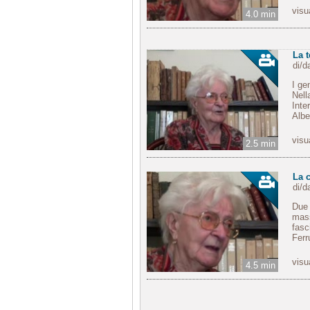
visu
4.0 min
La 
di/
I ge
Nell
Inte
Albe
visu
2.5 min
La c
di/
Due 
mass
fasc
Ferr
visu
4.5 min