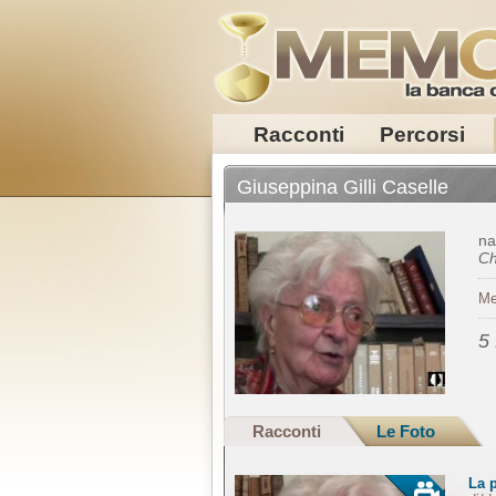
Racconti
Percorsi
Giuseppina Gilli Caselle
na
Ch
Me
5
Racconti
Le Foto
La p