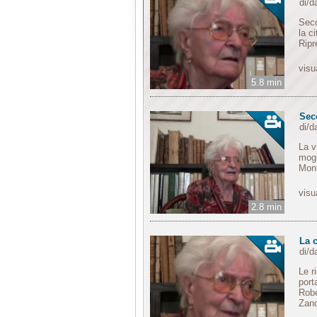
di/
Seco
la c
Ripr
visu
5.8 min
Sec
di/
La v
mogl
Mont
visu
2.8 min
La 
di/
Le r
port
Robe
Zanc