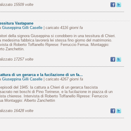
alizzato
15509 volte
tessitura Vastapane
da
Giuseppina Gilli Caselle
| caricato
4116 giorni fa
nitori della signora Giuseppina si conobbero in una tessitura di Chieri.
a medesima fabbrica lavorerà lei stessa fino giorno del matrimonio.
rvista di Roberto Toffanello Riprese: Ferruccio Ferrua. Montaggio:
rto Zanchettin.
alizzato
17257 volte
attura di un gerarca e la fucilazione di un fa...
da
Giuseppina Gilli Caselle
| caricato
4267 giorni fa
episodi del 1945: la cattura a Chieri di un gerarca fascista
acrato nei boschi di Pino Torinese, e la fucilazione in piazza di un
ista chierese. Intervista di Roberto Toffanello Riprese: Ferruccio
ua Montaggio: Alberto Zanchettin
alizzato
16428 volte