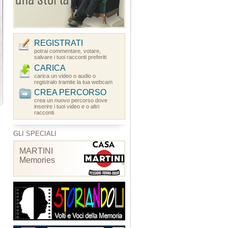
REGISTRATI
potrai commentare, votare,
salvare i tuoi racconti preferiti
CARICA
carica un video o audio o
registralo tramite la tua webcam
CREA PERCORSO
crea un nuovo percorso dove
inserire i tuoi video e o altri
racconti
GLI SPECIALI
MARTINI
Memories