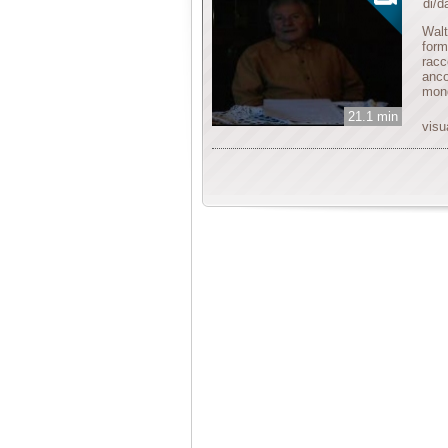
di/
Walt
form
racc
anco
mond
21.1 min
visu