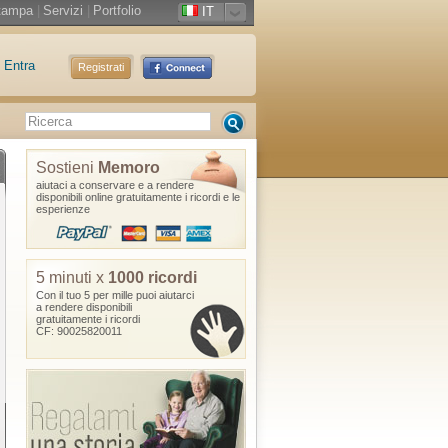
tampa
|
Servizi
|
Portfolio
IT
Entra
Registrati
Sostieni
Memoro
aiutaci a conservare e a rendere
disponibili online gratuitamente i ricordi e le
esperienze
5 minuti x
1000 ricordi
Con il tuo 5 per mille puoi aiutarci
a rendere disponibili
gratuitamente i ricordi
CF: 90025820011