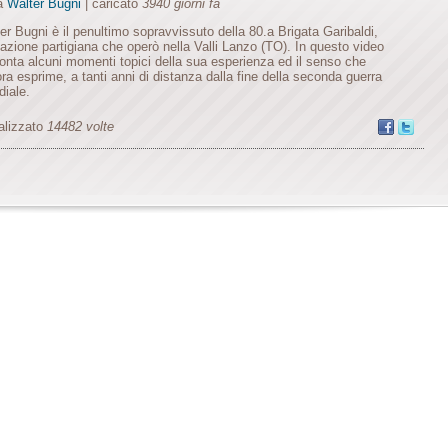
da
Walter Bugni
| caricato
3940 giorni fa
er Bugni è il penultimo sopravvissuto della 80.a Brigata Garibaldi,
azione partigiana che operò nella Valli Lanzo (TO). In questo video
onta alcuni momenti topici della sua esperienza ed il senso che
ra esprime, a tanti anni di distanza dalla fine della seconda guerra
iale.
alizzato
14482 volte