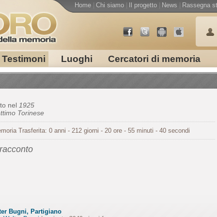
Home
|
Chi siamo
|
Il progetto
|
News
|
Rassegna s
Testimoni
Luoghi
Cercatori di memoria
to nel
1925
ttimo Torinese
moria Trasferita: 0 anni - 212 giorni - 20 ore - 55 minuti - 40 secondi
 racconto
ter Bugni, Partigiano