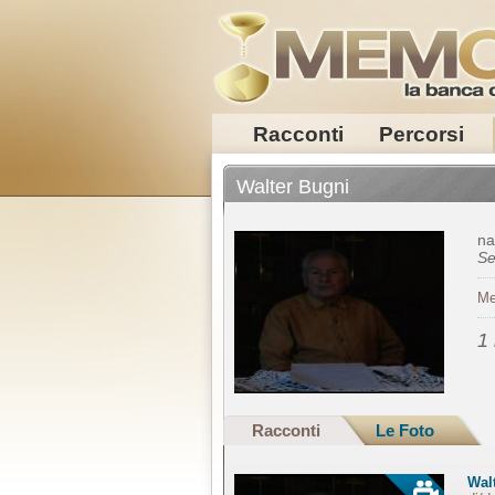
Racconti
Percorsi
Walter Bugni
na
Se
Me
1
Racconti
Le Foto
Wal