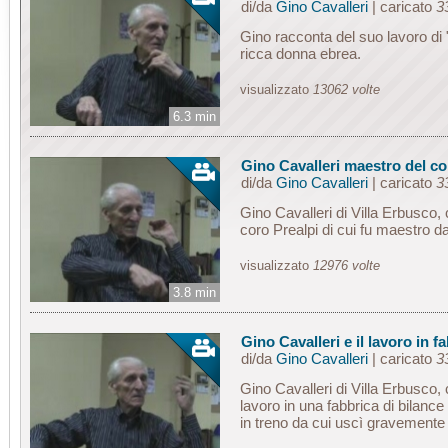
di/da
Gino Cavalleri
| caricato
3
Gino racconta del suo lavoro di 
ricca donna ebrea.
visualizzato
13062 volte
6.3 min
Gino Cavalleri maestro del co
di/da
Gino Cavalleri
| caricato
3
Gino Cavalleri di Villa Erbusco, 
coro Prealpi di cui fu maestro d
visualizzato
12976 volte
3.8 min
Gino Cavalleri e il lavoro in f
di/da
Gino Cavalleri
| caricato
3
Gino Cavalleri di Villa Erbusco,
lavoro in una fabbrica di bilance
in treno da cui uscì gravemente f