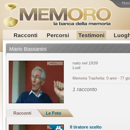
Hom
Racconti
Percorsi
Testimoni
Luogh
Mario Bassanini
nato nel
1939
Lodi
Memoria Trasferita: 0 anni - 77 gio
1 racconto
Racconti
Le Foto
Il tiratore scelto