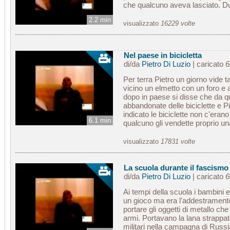
che qualcuno aveva lasciato. Du
2.2 min
visualizzato
16229 volte
Nel paese in bicicletta
di/da
Pietro Di Luzio
| caricato
6
Per terra Pietro un giorno vide 
vicino un elmetto con un foro e 
dopo in paese si disse che da q
abbandonate delle biciclette e P
indicato le biciclette non c'era
6.1 min
qualcuno gli vendette proprio una 
visualizzato
17831 volte
La scuola durante il fascismo
di/da
Pietro Di Luzio
| caricato
6
Ai tempi della scuola i bambini er
un gioco ma era l'addestramento
portare gli oggetti di metallo che
armi. Portavano la lana strappata 
militari nella campagna di Russi