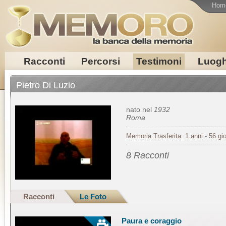
Hom
Racconti
Percorsi
Testimoni
Luogh
Pietro Di Luzio
nato nel
1932
Roma
Memoria Trasferita: 1 anni - 56 gio
8 Racconti
Racconti
Le Foto
Paura e coraggio