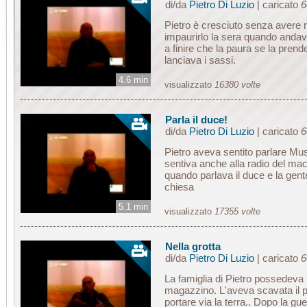
di/da
Pietro Di Luzio
| caricato
6
Pietro è cresciuto senza avere m
impaurirlo la sera quando andav
a finire che la paura se la prend
lanciava i sassi.
4.6 min
visualizzato
16380 volte
Parla il duce!
di/da
Pietro Di Luzio
| caricato
6
Pietro aveva sentito parlare Mu
sentiva anche alla radio del mac
quando parlava il duce e la gent
chiesa
5.1 min
visualizzato
17355 volte
Nella grotta
di/da
Pietro Di Luzio
| caricato
6
La famiglia di Pietro possedeva
magazzino. L'aveva scavata il pa
portare via la terra.. Dopo la g