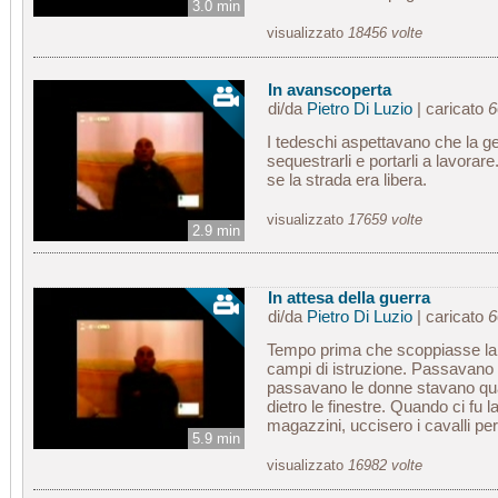
3.0 min
visualizzato
18456 volte
In avanscoperta
di/da
Pietro Di Luzio
| caricato
6
I tedeschi aspettavano che la 
sequestrarli e portarli a lavorar
se la strada era libera.
visualizzato
17659 volte
2.9 min
In attesa della guerra
di/da
Pietro Di Luzio
| caricato
6
Tempo prima che scoppiasse la g
campi di istruzione. Passavano 
passavano le donne stavano qua
dietro le finestre. Quando ci fu la
magazzini, uccisero i cavalli pe
5.9 min
visualizzato
16982 volte