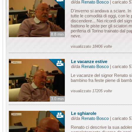
di/da
Renato Bosco
| caricato
5
D'inverno si andava a sciare. 
tutte le comodità di oggi, con le 
discendere... Nei ricordi del sig
battono le piste per gli sciatori 
periferia di Torino trainato dal p
8.8 min
neve.
visualizzato
18406 volte
Le vacanze estive
di/da
Renato Bosco
| caricato
5
Le vacanze del signor Renato s
bambino fra feste piene di bambi
visualizzato
17205 volte
3.0 min
Le sghiarole
di/da
Renato Bosco
| caricato
5
Renato ci descrive la sua adoles