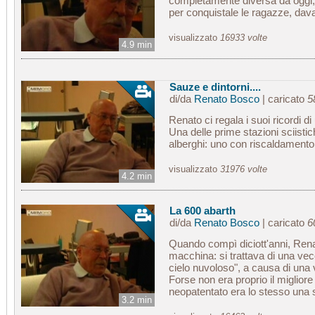
completamente diversa da oggi, e
per conquistale le ragazze, davan
visualizzato
16933 volte
4.9 min
Sauze e dintorni....
di/da
Renato Bosco
| caricato
5
Renato ci regala i suoi ricordi d
Una delle prime stazioni sciisti
alberghi: uno con riscaldamento, 
visualizzato
31976 volte
4.2 min
La 600 abarth
di/da
Renato Bosco
| caricato
6
Quando compì diciott'anni, Rena
macchina: si trattava di una vec
cielo nuvoloso", a causa di una
Forse non era proprio il miglior
neopatentato era lo stesso una s
3.2 min