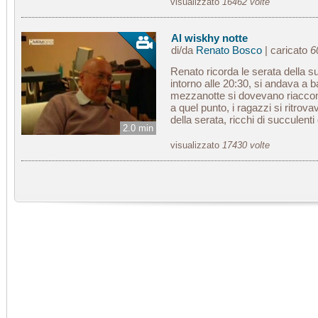
visualizzato
16462 volte
Al wiskhy notte
di/da
Renato Bosco
| caricato
6
Renato ricorda le serata della s
intorno alle 20:30, si andava a 
mezzanotte si dovevano riacco
a quel punto, i ragazzi si ritrova
della serata, ricchi di succulenti q
2.0 min
visualizzato
17430 volte