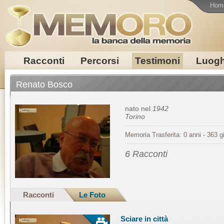
Hom
Racconti
Percorsi
Testimoni
Luogh
Renato Bosco
nato nel
1942
Torino
Memoria Trasferita: 0 anni - 363 gi
6 Racconti
Racconti
Le Foto
Sciare in città