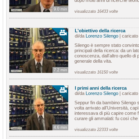
dopo molti anni di ricerche teoric
9.0 min
visualizzato
16433 volte
L'obiettivo della ricerca
di/da
Lorenzo Silengo
| caricat
Silengo è sempre stato convinto
principali della ricerca: da un l
conoscenza, dall'altro quello di
generale della vita.
7.2 min
visualizzato
16150 volte
I primi anni della ricerca
di/da
Lorenzo Silengo
| caricat
Seppur fin da bambino Silengo 
volta arrivato all'Università, c
interessava di più capire come 
curare gli ammalati: fu così che
4.6 min
visualizzato
22333 volte