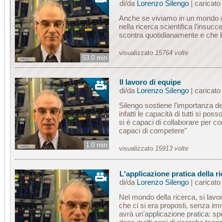
di/da
Lorenzo Silengo
| caricat
Anche se viviamo in un mondo d
nella ricerca scientifica l'insucc
scontra quotidianamente e che 
visualizzato
15764 volte
53.0 min
Il lavoro di equipe
di/da
Lorenzo Silengo
| caricat
Silengo sostiene l'importanza de
infatti le capacità di tutti si pos
si è capaci di collaborare per c
capaci di competere"
1.0 min
visualizzato
15913 volte
L'applicazione pratica della r
di/da
Lorenzo Silengo
| caricat
Nel mondo della ricerca, si lavor
che ci si era proposti, senza i
avrà un'applicazione pratica: spe