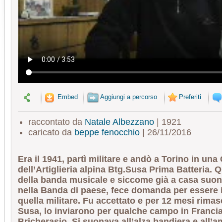
Embed
Aggiungi a percorso
Preferiti
raccontato da
Natale Albezzano
| 1921
caricato da
beppe fenocchio
| 26/11/2016
Era il 1941, partì militare e andò a Torino in un
dell’Artiglieria alpina Btg.Susa Prima Batteria. Q
della banda musicale e siccome già a casa suona
nella Banda di paese, fece domanda per essere i
quella militare. Fu accettato e per 12 mesi rimas
Susa, lo inviarono per qualche campo in Francia
Bricherasio. Si suonava all’alza bandiera e all’