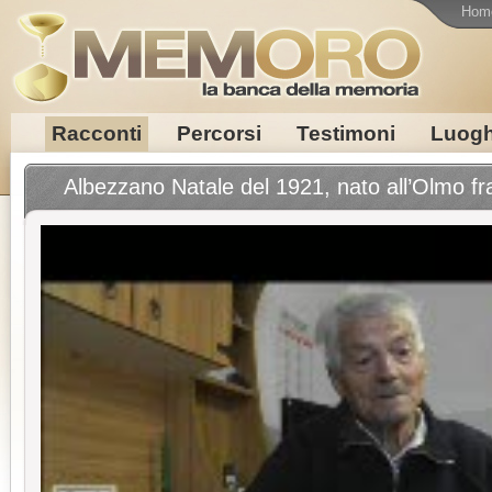
Hom
Racconti
Percorsi
Testimoni
Luogh
Albezzano Natale del 1921, nato all’Olmo f