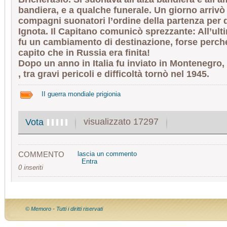
bandiera, e a qualche funerale. Un giorno arrivò
compagni suonatori l’ordine della partenza per 
Ignota. Il Capitano comunicò sprezzante:
All’ul
fu un cambiamento di destinazione, forse perc
capito che in Russia era finita!
Dopo un anno in Italia fu inviato in Montenegro,
, tra gravi pericoli e difficoltà tornò nel 1945.
II guerra mondiale prigionia
visualizzato 17297
Vota
COMMENTO
lascia un commento
Entra
0 inseriti
© Memoro - Tutti i diritti riservati