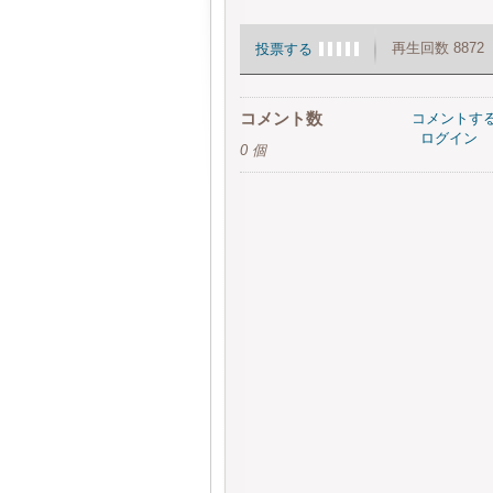
再生回数 8872
投票する
コメント数
コメントす
ログイン
0 個