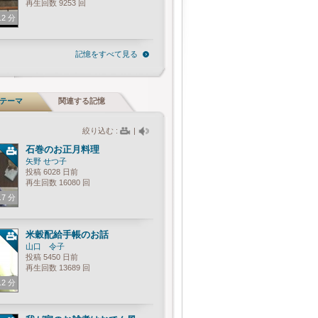
再生回数 9253 回
.2 分
記憶をすべて見る
テーマ
関連する記憶
絞り込む :
|
石巻のお正月料理
矢野 せつ子
投稿 6028 日前
再生回数 16080 回
.7 分
米穀配給手帳のお話
山口 令子
投稿 5450 日前
再生回数 13689 回
.2 分