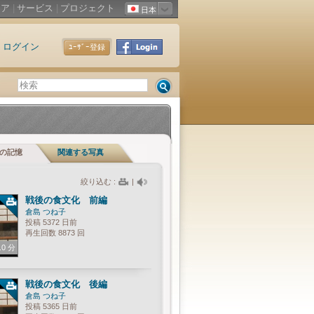
ィア
|
サービス
|
プロジェクト
日本
ログイン
ﾕｰｻﾞｰ登録
の記憶
関連する写真
絞り込む :
|
戦後の食文化 前編
倉島 つね子
投稿 5372 日前
再生回数 8873 回
.0 分
戦後の食文化 後編
倉島 つね子
投稿 5365 日前