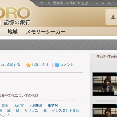
ホーム
|
運営者
|
MEMOROとは
|
ニュース
|
メデ
地域
メモリーシーカー
同じ語り手の他
マに追加する
お気に入り
コメント
6
の食や文化についてのお話
雷魚
木の実
北相馬郡
紙芝居
鰌
鰻
鯰
ザリガニ
麦
インスタント食品
ンディー