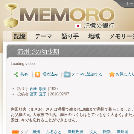
ホー
記憶
テーマ
語り手
地域
メモリー
満州での幼少期
Loading video
共有
埋め込み
テーマに追加する
お気に入
語り手
内田 順夫
| 1937
投稿者
冨田 直子
| 2010/02/07
内田順夫（まさお）さんは満州で生まれ10歳まで満州で暮らしました
お父様の元, 大家族で生活。満州のつくしはとてつもなく大きく, ま
景は, 今でも忘れることができません。
タグ
満州
ふるさと
満州政府
役人
転勤
満州国