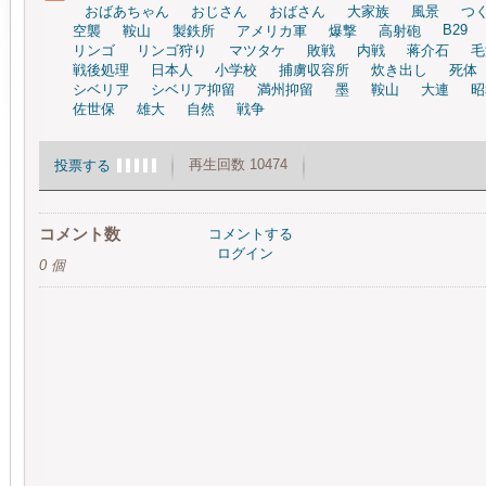
おばあちゃん
おじさん
おばさん
大家族
風景
つ
B29
空襲
鞍山
製鉄所
アメリカ軍
爆撃
高射砲
リンゴ
リンゴ狩り
マツタケ
敗戦
内戦
蒋介石
毛
戦後処理
日本人
小学校
捕虜収容所
炊き出し
死体
シベリア
シベリア抑留
満州抑留
墨
鞍山
大連
昭
佐世保
雄大
自然
戦争
再生回数 10474
投票する
コメント数
コメントする
ログイン
0 個