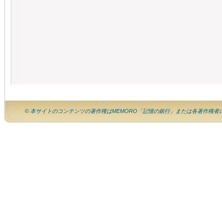
© 本サイトのコンテンツの著作権はMEMORO「記憶の銀行」または各著作権者