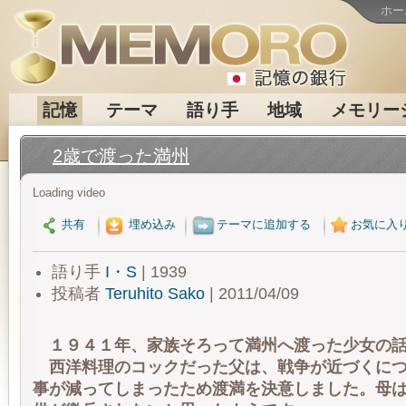
ホー
記憶
テーマ
語り手
地域
メモリー
2歳で渡った満州
Loading video
共有
埋め込み
テーマに追加する
お気に入
語り手
I・S
| 1939
投稿者
Teruhito Sako
| 2011/04/09
１９４１年、家族そろって満州へ渡った少女の話
西洋料理のコックだった父は、戦争が近づくにつ
事が減ってしまったため渡満を決意しました。母