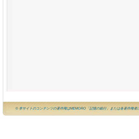
© 本サイトのコンテンツの著作権はMEMORO「記憶の銀行」または各著作権者