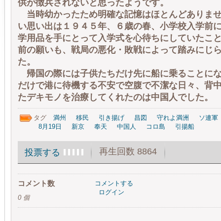
供が徴兵されないと思ったようです。
当時幼かったため明確な記憶はほとんどありませ
い思い出は１９４５年、６歳の春、小学校入学前
学用品を手にとって入学式を心待ちにしていたこ
前の願いも、戦局の悪化・敗戦によって踏みにじ
た。
帰国の際には子供たちだけ先に船に乗ることにな
だけで港に待機する不安で空腹で不潔な日々、背
たデキモノを治療してくれたのは中国人でした。
タグ
満州
移民
引き揚げ
昌図
守れよ満洲
ソ連軍
8月19日
新京
奉天
中国人
コロ島
引揚船
再生回数 8864
投票する
コメント数
コメントする
ログイン
0 個