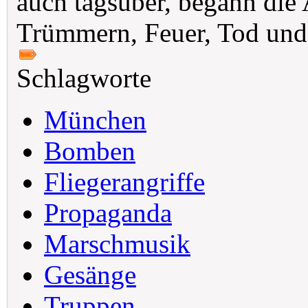
auch tagsüber, begann die
Trümmern, Feuer, Tod und
Schlagworte
München
Bomben
Fliegerangriffe
Propaganda
Marschmusik
Gesänge
Truppen