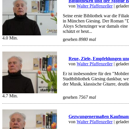
Bibliotheken und der Mobile 
von
Walter Pfaffenzeller
| gelade
Seine erste Bibliothek war die Filia
in München Giesing. Der Roman "D
Aloys Schenzinger war damals eine P
schätzt er heut...
4.0 Min.
gesehen
8980 mal
Reue, Ziele, Empfehlungen un
von
Walter Pfaffenzeller
| gelade
Er ist insbesondere für den "Mobile
Stadtbibliothek Giesing dankbar, we
der Musik, klassische Gitarre, deutlic
4.7 Min.
gesehen
7567 mal
Gezwungenermaßen Kaufman
von
Walter Pfaffenzeller
| gelade