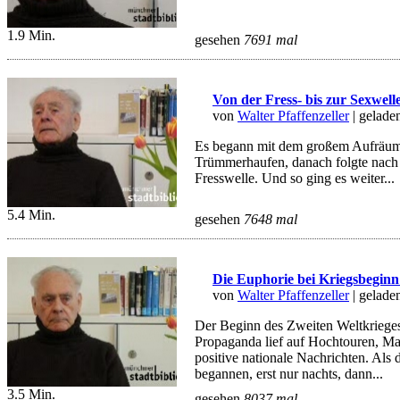
1.9 Min.
gesehen
7691 mal
Von der Fress- bis zur Sexwell
von
Walter Pfaffenzeller
| gelade
Es begann mit dem großem Aufräum
Trümmerhaufen, danach folgte nach
Fresswelle. Und so ging es weiter...
5.4 Min.
gesehen
7648 mal
Die Euphorie bei Kriegsbeginn 
von
Walter Pfaffenzeller
| gelade
Der Beginn des Zweiten Weltkrieges
Propaganda lief auf Hochtouren, M
positive nationale Nachrichten. Als 
begannen, erst nur nachts, dann...
3.5 Min.
gesehen
8037 mal