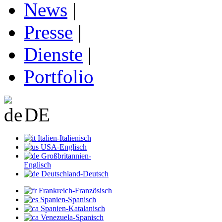
News
|
Presse
|
Dienste
|
Portfolio
DE
Italien-Italienisch
USA-Englisch
Großbritannien-
Englisch
Deutschland-Deutsch
Frankreich-Französisch
Spanien-Spanisch
Spanien-Katalanisch
Venezuela-Spanisch