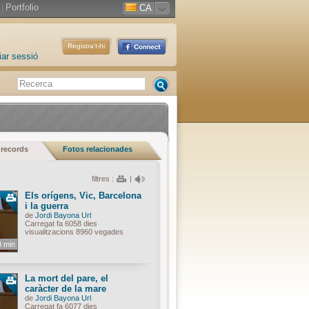
|
Portfolio
CA
Registra't-hi
iar sessió
 records
Fotos relacionades
filtres :
|
Els orígens, Vic, Barcelona
i la guerra
de
Jordi Bayona Url
Carregat fa 6058 dies
visualitzacions 8960 vegades
3 min
La mort del pare, el
caràcter de la mare
de
Jordi Bayona Url
Carregat fa 6077 dies