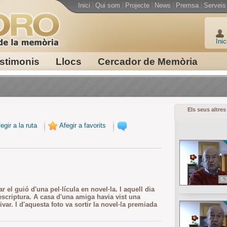
Inici
|
Qui som
|
Projecte
|
News
|
Premsa
|
Serveis
Inic
stimonis
Llocs
Cercador de Memòria
Els seus altres
egir a la ruta
Afegir a favorits
5.
r el guió d'una pel·lícula en novel·la. I aquell dia
escriptura. A casa d'una amiga havia vist una
ivar. I d'aquesta foto va sortir la novel·la premiada