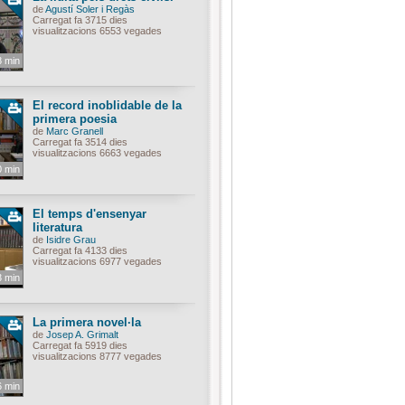
de
Agustí Soler i Regàs
Carregat fa 3715 dies
visualitzacions 6553 vegades
8 min
El record inoblidable de la
primera poesia
de
Marc Granell
Carregat fa 3514 dies
visualitzacions 6663 vegades
0 min
El temps d'ensenyar
literatura
de
Isidre Grau
Carregat fa 4133 dies
visualitzacions 6977 vegades
3 min
La primera novel·la
de
Josep A. Grimalt
Carregat fa 5919 dies
visualitzacions 8777 vegades
6 min