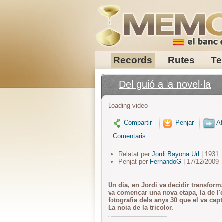
Records
Rutes
Te
Del guió a la novel·la
Loading video
Compartir
Penjar
Af
Comentaris
Relatat per
Jordi Bayona Url
| 1931
Penjat per
FernandoG
| 17/12/2009
Un dia, en Jordi va decidir transforma
va començar una nova etapa, la de l'
fotografia dels anys 30 que el va capt
La noia de la tricolor.