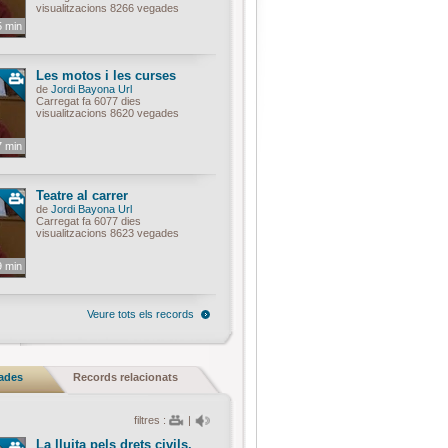
visualitzacions 8266 vegades
5 min
Les motos i les curses
de
Jordi Bayona Url
Carregat fa 6077 dies
visualitzacions 8620 vegades
7 min
Teatre al carrer
de
Jordi Bayona Url
Carregat fa 6077 dies
visualitzacions 8623 vegades
9 min
Veure tots els records
nades
Records relacionats
filtres :
|
La lluita pels drets civils.