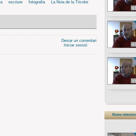
la
escriure
fotografia
La Noia de la Tricolor
5.
Deixar un comentari
4.
Iniciar sessió
3.
Rutes relacio