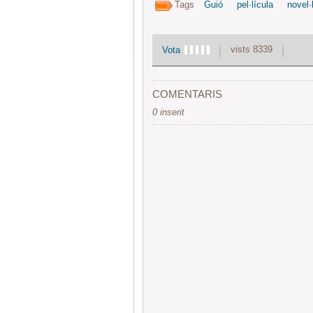
Tags
Guió
pel·lícula
novel·
vists 8339
Vota
COMENTARIS
0 inserit